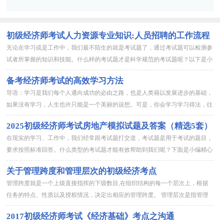
经济》精选复习题及答案
税收》精选备考题及答案
初级经济师考试人力资源专业知识:人员招聘的工作流程
无论在学习或是工作中，我们最不陌生的就是考试题了，通过考试题可以检测参
试者所掌握的知识和技能。什么样的考试题才是科学规范的考试题呢？以下是小
编收集整理的初级经济师考试人力资源专业知识:人员招聘的工作流...
备考经济师考试的高效学习方法
导语：学习是我们每个人通向成功的必由之路，也是人类藉以发展进步的基础，
如果没有学习，人生也许只能是一个美丽的设想。可是，你会学习学习得法，往
往会事半功倍，否则，只能事劳而无功。下面是小编为大家介绍的备...
2025初级经济师考试房地产模拟试题及答案（精选5套）
在现实的学习、工作中，我们经常跟考试题打交道，考试题是用于考试的题目，
要求按照标准回答。什么类型的考试题才能有效帮助到我们呢？下面是小编精心
整理的2025初级经济师考试房地产模拟试题及答案，希望能够帮助到...
关于管理跨度和管理层次的初级经济考点
管理跨度就是一个上级直接指挥的下级数目,在组织结构的每一个层次上，根据
任务的特点、性质以及授权情况，决定出相应的管理跨度。 管理层次是指管理
权限的纵向结构,管理跨度是指管理权限的横向结构。下面是小编为大...
2017初级经济师考试《经济基础》考点之沟通