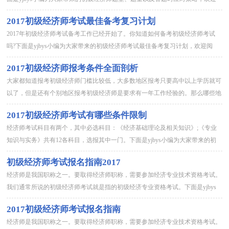
阅读。 初级经济师题型、题量以及答题时应对策略 考试的时间是150...
2017初级经济师考试最佳备考复习计划
2017年初级经济师考试备考工作已经开始了。你知道如何备考初级经济师考试
吗?下面是yjbys小编为大家带来的初级经济师考试最佳备考复习计划，欢迎阅
读。 1、全面分析，正确认识自己。 准确找出自己的长处和短处，以便...
2017初级经济师报考条件全面剖析
大家都知道报考初级经济师门槛比较低，大多数地区报考只要高中以上学历就可
以了，但是还有个别地区报考初级经济师是要求有一年工作经验的。那么哪些地
区报考初级经济师考试是不需要工作年限的?哪些是要求有工作年限...
2017初级经济师考试有哪些条件限制
经济师考试科目有两个，其中必选科目：《经济基础理论及相关知识》;《专业
知识与实务》共有12各科目，选报其中一门。下面是yjbys小编为大家带来的初
级经济师考试报名的知识，欢迎阅读。 2017年经济师考试科目有几门?...
初级经济师考试报名指南2017
经济师是我国职称之一。要取得经济师职称，需要参加经济专业技术资格考试。
我们通常所说的初级经济师考试就是指的初级经济专业资格考试。下面是yjbys
小编为大家带来的初级经济师考试报名指南，欢迎阅读。 考试介绍 ...
2017初级经济师考试报名指南
经济师是我国职称之一。要取得经济师职称，需要参加经济专业技术资格考试。