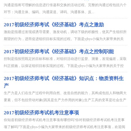
沟通是指将可理解的信息进行传递和交换的活动过程。完整的沟通过程包括六个
环节：沟通主体、编码、沟通渠道、译码、沟通客体、反...
2017初级经济师考试《经济基础》考点之激励
激励是指通过发现或诱导需要、激发动机，调动下级的积极性，使其产生组织所
期望的行为，进而促进组织目标实现的过程。下面是yjbys小编为大家带来的关
于激励的知识，欢迎阅读。 (一)激励与人类行为模式 1.激励的含义(...
2017初级经济师考试《经济基础》考点之控制职能
控制是指按照既定的目标和标准，对组织活动进行监督、测量，发现偏差，采取
纠正措施，以保证组织目标实现的过程。下面是yjbys小编为大家带来的关于控
制职能的知识，欢迎阅读。 一、控制工作概述 考试内容 ：控制的概...
2017初级经济师考试《经济基础》知识点：物质资料生
产
生产力是人们在生产过程中利用自然、改造自然的能力，其构成包括人和物两大
要素，但不包括劳动对象(因其是生产力作用的对象);生产工具的变革是社会生产
力发展的主要标志。下面是yjbys小编为大家带来的关于物质资料生...
2017初级经济师考试机考注意事项
你知道初级经济师考试机考注意事项有哪些吗?你对初级经济师考试机考注意事
项了解吗?下面是yjbys小编为大家带来的初级经济师考试机考注意事项，欢迎阅