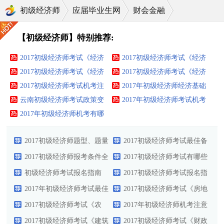
初级经济师
应届毕业生网
财会金融
初级经济师
【初级经济师】特别推荐:
2017初级经济师考试《经济
2017初级经济师考试《经济
基础》考点之激励
2017初级经济师考试《经济
基础》考点之沟通
2017初级经济师考试《经济
基础》考点之控制职能
2017初级经济师考试机考注
基础》知识点：物质资料生
2017年初级经济师经济基础
意事项
云南初级经济师考试政策变
产
考试大纲
2017年初级经济师考试机考
化
2017年初级经济师机考有哪
应试人员考试须知
些注意事项
2017初级经济师题型、题量
2017初级经济师考试最佳备
以及答题时应对策略
2017初级经济师报考条件全
考复习计划
2017初级经济师考试有哪些
面剖析
初级经济师考试报名指南
条件限制
2017初级经济师考试报名指
2017
2017年初级经济师考试最佳
南
2017初级经济师考试《房地
备考复习计划
2017初级经济师考试《农
产》应试题及答案
2017年初级经济师机考注意
业》备考试题及答案
2017初级经济师考试《建筑
事项及操作步骤
2017初级经济师考试《财政