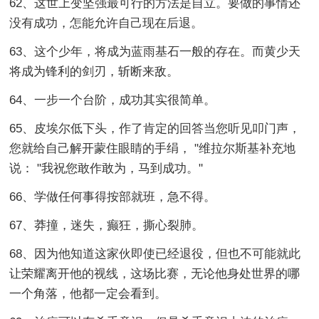
62、这世上变坚强最可行的方法是自立。要做的事情还
没有成功，怎能允许自己现在后退。
63、这个少年，将成为蓝雨基石一般的存在。而黄少天
将成为锋利的剑刃，斩断来敌。
64、一步一个台阶，成功其实很简单。
65、皮埃尔低下头，作了肯定的回答当您听见叩门声，
您就给自己解开蒙住眼睛的手绢， "维拉尔斯基补充地
说： "我祝您敢作敢为，马到成功。"
66、学做任何事得按部就班，急不得。
67、莽撞，迷失，癫狂，撕心裂肺。
68、因为他知道这家伙即使已经退役，但也不可能就此
让荣耀离开他的视线，这场比赛，无论他身处世界的哪
一个角落，他都一定会看到。