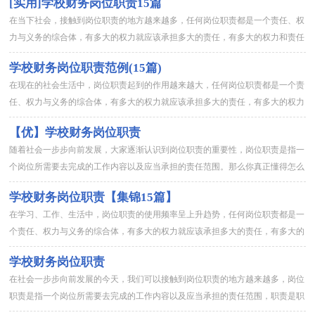
[实用]学校财务岗位职责15篇
在当下社会，接触到岗位职责的地方越来越多，任何岗位职责都是一个责任、权
力与义务的综合体，有多大的权力就应该承担多大的责任，有多大的权力和责任
应该尽多大的义务，任何割裂开来的做法都会发生问题。那么你真正...
学校财务岗位职责范例(15篇)
在现在的社会生活中，岗位职责起到的作用越来越大，任何岗位职责都是一个责
任、权力与义务的综合体，有多大的权力就应该承担多大的责任，有多大的权力
和责任应该尽多大的义务，任何割裂开来的做法都会发生问题。那么...
【优】学校财务岗位职责
随着社会一步步向前发展，大家逐渐认识到岗位职责的重要性，岗位职责是指一
个岗位所需要去完成的工作内容以及应当承担的责任范围。那么你真正懂得怎么
制定岗位职责吗？以下是小编为大家收集的学校财务岗位职责，欢迎...
学校财务岗位职责【集锦15篇】
在学习、工作、生活中，岗位职责的使用频率呈上升趋势，任何岗位职责都是一
个责任、权力与义务的综合体，有多大的权力就应该承担多大的责任，有多大的
权力和责任应该尽多大的义务，任何割裂开来的做法都会发生问题。...
学校财务岗位职责
在社会一步步向前发展的今天，我们可以接触到岗位职责的地方越来越多，岗位
职责是指一个岗位所需要去完成的工作内容以及应当承担的责任范围，职责是职
务与责任的统一，由授权范围和相应的责任两部分组成。制定岗位职...