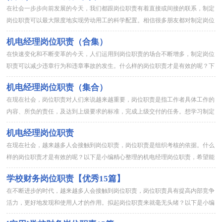
在社会一步步向前发展的今天，我们都跟岗位职责有着直接或间接的联系，制定
岗位职责可以最大限度地实现劳动用工的科学配置。相信很多朋友都对制定岗位
职责感到非常苦恼吧，下面是小编整理的机电经理岗位职责，供大家...
机电经理岗位职责（合集）
在快速变化和不断变革的今天，人们运用到岗位职责的场合不断增多，制定岗位
职责可以减少违章行为和违章事故的发生。什么样的岗位职责才是有效的呢？下
面是小编帮大家整理的机电经理岗位职责，仅供参考，欢迎大家阅读...
机电经理岗位职责（集合）
在现在社会，岗位职责对人们来说越来越重要，岗位职责是指工作者具体工作的
内容、所负的责任，及达到上级要求的标准，完成上级交付的任务。想学习制定
岗位职责却不知道该请教谁？下面是小编帮大家整理的机电经理岗位...
机电经理岗位职责
在现在社会，越来越多人会接触到岗位职责，岗位职责是组织考核的依据。什么
样的岗位职责才是有效的呢？以下是小编精心整理的机电经理岗位职责，希望能
够帮助到大家。机电经理岗位职责11、严格遵守公司和项目经理部...
学校财务岗位职责【优秀15篇】
在不断进步的时代，越来越多人会接触到岗位职责，岗位职责具有提高内部竞争
活力，更好地发现和使用人才的作用。拟起岗位职责来就毫无头绪？以下是小编
为大家收集的学校财务岗位职责，欢迎阅读与收藏。学校财务岗位职...