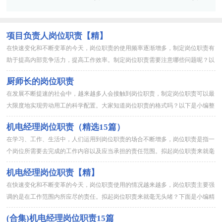
用15篇]
篇【精选】
项目负责人岗位职责【精】
在快速变化和不断变革的今天，岗位职责的使用频率逐渐增多，制定岗位职责有
助于提高内部竞争活力，提高工作效率。制定岗位职责需要注意哪些问题呢？以
下是小编为大家整理的项目负责人岗位职责【精】，欢迎大家分享。...
厨师长的岗位职责
在发展不断提速的社会中，越来越多人会接触到岗位职责，制定岗位职责可以最
大限度地实现劳动用工的科学配置。大家知道岗位职责的格式吗？以下是小编整
理的厨师长的岗位职责，欢迎大家分享。 厨师长的岗位职责1 ...
机电经理岗位职责（精选15篇）
在学习、工作、生活中，人们运用到岗位职责的场合不断增多，岗位职责是指一
个岗位所需要去完成的工作内容以及应当承担的责任范围。拟起岗位职责来就毫
无头绪？以下是小编收集整理的机电经理岗位职责，欢迎大家借鉴与...
机电经理岗位职责【精】
在快速变化和不断变革的今天，岗位职责使用的情况越来越多，岗位职责主要强
调的是在工作范围内所应尽的责任。拟起岗位职责来就毫无头绪？下面是小编精
心整理的机电经理岗位职责，供大家参考借鉴，希望可以帮助到有需...
(合集)机电经理岗位职责15篇