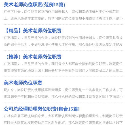
美术老师岗位职责(范例15篇)
在当下社会，岗位职责起到的作用越来越大，岗位职责的明确对于企业规范用
工、避免风险是非常重要的。想学习制定岗位职责却不知道该请教谁？以下是小
编整理的美术老师岗位职责，供大家参考借鉴，希望可以帮助到有需要...
【精品】美术老师岗位职责
在充满活力，日益开放的今天，岗位职责起到的作用越来越大，岗位职责具有提
高内部竞争活力，更好地发现和使用人才的作用。那么岗位职责怎么制定才能发
挥它最大的作用呢？下面是小编为大家整理的美术老师岗位职责，欢...
（推荐）美术老师岗位职责
在充满活力，日益开放的今天，我们每个人都可能会接触到岗位职责，制定岗位
职责能够有效的地防止因为职位分配不合理而导致部门之间或是员工之间出现工
作推脱、责任推卸等现象发生。制定岗位职责的注意事项有许多，你...
美术老师岗位职责
现如今，岗位职责的使用频率逐渐增多，岗位职责是一个具象化的工作描述，可
将其归类于不同职位类型范畴。那么什么样的岗位职责才是有效的呢？下面是小
编帮大家整理的美术老师岗位职责，仅供参考，欢迎大家阅读。美术...
公司总经理助理岗位职责[集合15篇]
在社会发展不断提速的今天，大家逐渐认识到岗位职责的重要性，制定岗位职责
可以最大限度地实现劳动用工的科学配置。那么制定岗位职责真的很难吗？以下