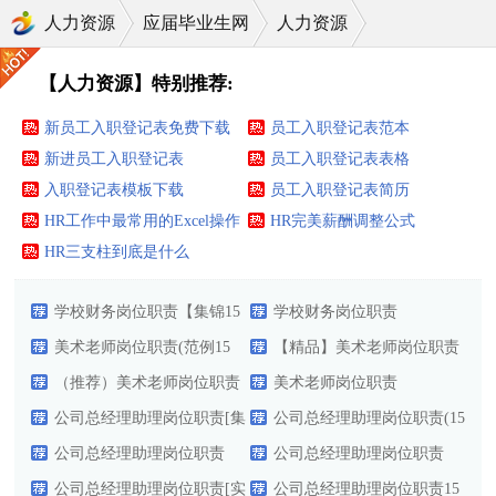
人力资源
应届毕业生网
人力资源
【人力资源】特别推荐:
新员工入职登记表免费下载
员工入职登记表范本
新进员工入职登记表
员工入职登记表表格
入职登记表模板下载
员工入职登记表简历
HR工作中最常用的Excel操作
HR完美薪酬调整公式
技巧大全
HR三支柱到底是什么
学校财务岗位职责【集锦15
学校财务岗位职责
篇】
美术老师岗位职责(范例15
【精品】美术老师岗位职责
篇)
（推荐）美术老师岗位职责
美术老师岗位职责
公司总经理助理岗位职责[集
公司总经理助理岗位职责(15
合15篇]
公司总经理助理岗位职责
篇)
公司总经理助理岗位职责
（经典）
公司总经理助理岗位职责[实
【共15篇】
公司总经理助理岗位职责15