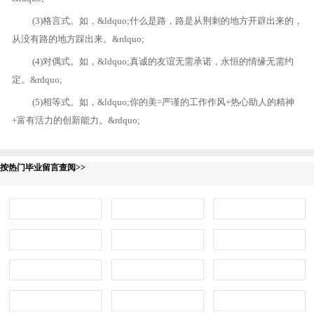
(3)格言式。如，&ldquo;什么是路，路是从荆刺的地方开辟出来的，
从没有路的地方踩出来。&rdquo;
(4)对偶式。如，&ldquo;真诚的友谊无需承诺，永恒的情缘无需约
定。&rdquo;
(5)相等式。如，&ldquo;你的美=严谨的工作作风+热心助人的精神
+富有活力的创新能力。&rdquo;
按热门毕业留言查阅>>