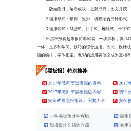
1.版面醒目，远看成块，近观成行，图文并茂
2.编排形式：横排、竖排、横竖结合三种形式。
3.编排骨式：M型式、廿字式、连环式、十字
出黑板报看起来很简单容易，一块黑板，就几
一体，是多种学问、技巧的综合运用。因此，设计板
画的编排，字体图案、色彩的运用要使之成为互相有
【黑板报】特别推荐:
2017年教师节黑板报的资料
201
2017年教师节黑板报版内容
初中
图
安全教育黑板报设计图案大全
安全
全
小学黑板报开学寄语
黑板
黑板报作文锦集六篇
实用