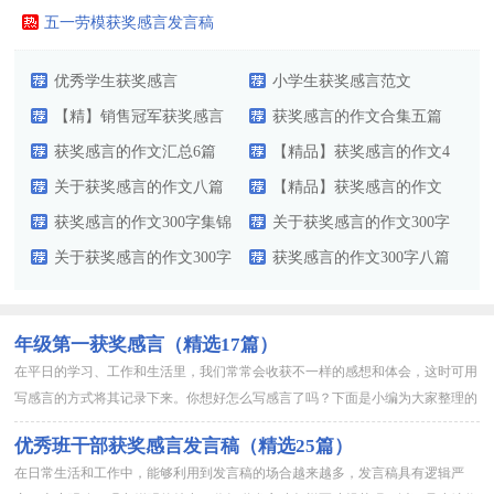
篇）
五一劳模获奖感言发言稿
参考
优秀学生获奖感言
小学生获奖感言范文
【精】销售冠军获奖感言
获奖感言的作文合集五篇
获奖感言的作文汇总6篇
【精品】获奖感言的作文4
关于获奖感言的作文八篇
篇
【精品】获奖感言的作文
获奖感言的作文300字集锦
300字三篇
关于获奖感言的作文300字
五篇
关于获奖感言的作文300字
六篇
获奖感言的作文300字八篇
汇编6篇
年级第一获奖感言（精选17篇）
在平日的学习、工作和生活里，我们常常会收获不一样的感想和体会，这时可用
写感言的方式将其记录下来。你想好怎么写感言了吗？下面是小编为大家整理的
年级第一获奖感言推荐，欢迎大家借鉴与参考，希望对大家有所帮助...
优秀班干部获奖感言发言稿（精选25篇）
在日常生活和工作中，能够利用到发言稿的场合越来越多，发言稿具有逻辑严