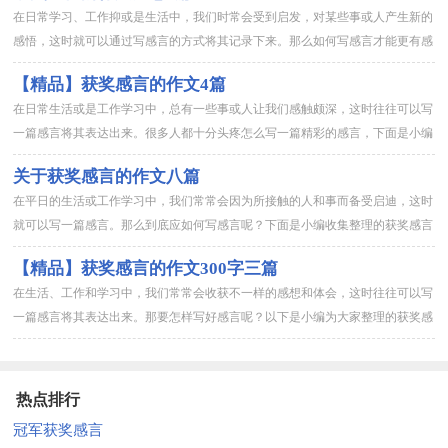
在日常学习、工作抑或是生活中，我们时常会受到启发，对某些事或人产生新的
感悟，这时就可以通过写感言的方式将其记录下来。那么如何写感言才能更有感
染力呢？以下是小编整理的获奖感言的作文6篇，欢迎阅读与收藏。...
【精品】获奖感言的作文4篇
在日常生活或是工作学习中，总有一些事或人让我们感触颇深，这时往往可以写
一篇感言将其表达出来。很多人都十分头疼怎么写一篇精彩的感言，下面是小编
精心整理的获奖感言的作文4篇，欢迎阅读与收藏。获奖感言的作文...
关于获奖感言的作文八篇
在平日的生活或工作学习中，我们常常会因为所接触的人和事而备受启迪，这时
就可以写一篇感言。那么到底应如何写感言呢？下面是小编收集整理的获奖感言
的作文8篇，仅供参考，欢迎大家阅读。获奖感言的作文 篇1XX...
【精品】获奖感言的作文300字三篇
在生活、工作和学习中，我们常常会收获不一样的感想和体会，这时往往可以写
一篇感言将其表达出来。那要怎样写好感言呢？以下是小编为大家整理的获奖感
言的作文300字3篇，欢迎大家分享。获奖感言的作文300字 ...
热点排行
冠军获奖感言