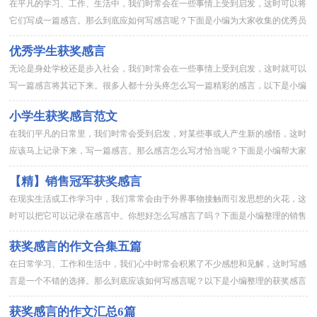
在平凡的学习、工作、生活中，我们时常会在一些事情上受到启发，这时可以将
它们写成一篇感言。那么到底应如何写感言呢？下面是小编为大家收集的优秀员
工获奖感言发言稿5篇，欢迎阅读，希望大家能够喜欢。优秀员工获...
优秀学生获奖感言
无论是身处学校还是步入社会，我们时常会在一些事情上受到启发，这时就可以
写一篇感言将其记下来。很多人都十分头疼怎么写一篇精彩的感言，以下是小编
整理的优秀学生获奖感言，供大家参考借鉴，希望可以帮助到有需要...
小学生获奖感言范文
在我们平凡的日常里，我们时常会受到启发，对某些事或人产生新的感悟，这时
应该马上记录下来，写一篇感言。那么感言怎么写才恰当呢？下面是小编帮大家
整理的小学生获奖感言范文，供大家参考借鉴，希望可以帮助到有需...
【精】销售冠军获奖感言
在现实生活或工作学习中，我们常常会由于外界事物接触而引发思想的火花，这
时可以把它可以记录在感言中。你想好怎么写感言了吗？下面是小编整理的销售
冠军获奖感言，欢迎阅读，希望大家能够喜欢。销售冠军获奖感言1...
获奖感言的作文合集五篇
在日常学习、工作和生活中，我们心中时常会积累了不少感想和见解，这时写感
言是一个不错的选择。那么到底应该如何写感言呢？以下是小编整理的获奖感言
的作文5篇，欢迎大家借鉴与参考，希望对大家有所帮助。获奖感言...
获奖感言的作文汇总6篇