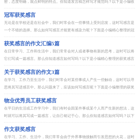
密，态度明确，观点鲜明的特点。你知道发言稿怎样写才规范吗？以下是小编收
集整理的优秀班干部获奖感言发言稿，希望对大家有所帮助。 优秀...
冠军获奖感言
无论是在学校还是在社会中，我们时常会在一些事情上受到启发，这时写感言是
一个不错的选择。那么如何写感言才能更有感染力呢？下面是小编精心整理的冠
军获奖感言，仅供参考，希望能够帮助到大家。冠军获奖感言1敬爱...
获奖感言的作文汇编5篇
在日常学习、工作和生活中，我们常常会对人或者事物有新的思考，这时可以将
它们写成一篇感言。那么你知道感言如何写吗？以下是小编精心整理的获奖感言
的作文5篇，希望能够帮助到大家。获奖感言的作文 篇1我叫xx...
关于获奖感言的作文3篇
在学习、工作乃至生活中，我们时常会对某些事或人产生一些触动，这时可以寻
思将其写进感言中。那么问题来了，应该如何写感言呢？下面是小编整理的获奖
感言的作文3篇，欢迎大家分享。获奖感言的作文 篇1各位老师、...
物业优秀员工获奖感言
在平日的生活或工作学习中，我们有时会因某件事或某个人而产生新的想法，这
时就可以将其写成一篇感言，让自己铭记于心。那么你知道感言如何写吗？以下
是小编帮大家整理的物业优秀员工获奖感言，欢迎大家借鉴与参考，...
作文获奖感言
在学习、工作、生活中，我们常常会由于外界事物接触而引发思想的火花，这时