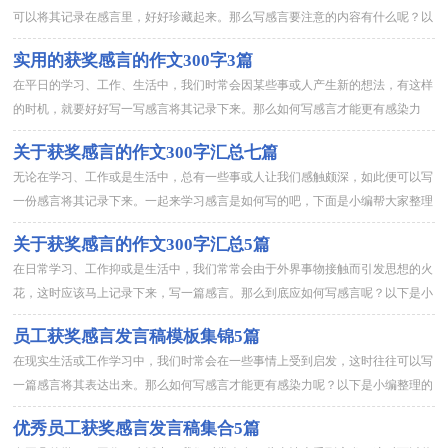
可以将其记录在感言里，好好珍藏起来。那么写感言要注意的内容有什么呢？以
下是小编为大家收集的作文获奖感言，仅供参考，欢迎大家阅读。作...
实用的获奖感言的作文300字3篇
在平日的学习、工作、生活中，我们时常会因某些事或人产生新的想法，有这样
的时机，就要好好写一写感言将其记录下来。那么如何写感言才能更有感染力
呢？以下是小编收集整理的获奖感言的作文300字3篇，仅供参考，...
关于获奖感言的作文300字汇总七篇
无论在学习、工作或是生活中，总有一些事或人让我们感触颇深，如此便可以写
一份感言将其记录下来。一起来学习感言是如何写的吧，下面是小编帮大家整理
的获奖感言的作文300字7篇，仅供参考，希望能够帮助到大家。...
关于获奖感言的作文300字汇总5篇
在日常学习、工作抑或是生活中，我们常常会由于外界事物接触而引发思想的火
花，这时应该马上记录下来，写一篇感言。那么到底应如何写感言呢？以下是小
编帮大家整理的获奖感言的作文300字5篇，欢迎阅读与收藏。获...
员工获奖感言发言稿模板集锦5篇
在现实生活或工作学习中，我们时常会在一些事情上受到启发，这时往往可以写
一篇感言将其表达出来。那么如何写感言才能更有感染力呢？以下是小编整理的
员工获奖感言发言稿5篇，欢迎大家借鉴与参考，希望对大家有所帮...
优秀员工获奖感言发言稿集合5篇