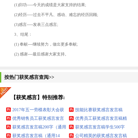
(1)归功-----今天的成绩是大家支持的结果;
(2)经历-----过去不平凡、感动、难忘的经历回顾;
(3)感言-----发表三点感言;
3、结尾：
(1) 奉献----继续努力，做出更多奉献;
(2) 感谢----最后感谢大家支持。
按热门获奖感言查阅>>
【获奖感言】特别推荐:
2017年五一劳模表彰大会获
技能比赛获奖感言发言稿
奖感言
优秀销售员工获奖感言发言
2017
优秀员工获奖感言发言稿精
稿汇总
获奖感言发言稿200字（通用
选
获奖感言发言稿学生500字
12篇）
获奖感言发言稿（通用14
公司精英的获奖感言发言稿