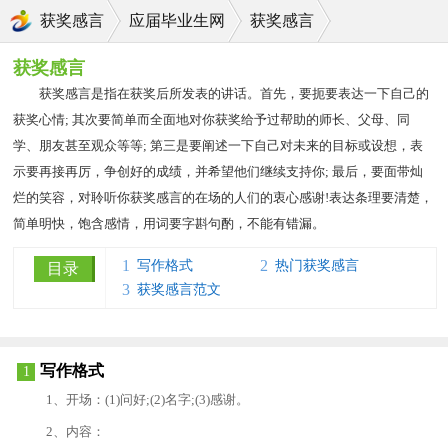
获奖感言
应届毕业生网
获奖感言
获奖感言
获奖感言是指在获奖后所发表的讲话。首先，要扼要表达一下自己的
获奖心情; 其次要简单而全面地对你获奖给予过帮助的师长、父母、同
学、朋友甚至观众等等; 第三是要阐述一下自己对未来的目标或设想，表
示要再接再厉，争创好的成绩，并希望他们继续支持你; 最后，要面带灿
烂的笑容，对聆听你获奖感言的在场的人们的衷心感谢!表达条理要清楚，
简单明快，饱含感情，用词要字斟句酌，不能有错漏。
1
2
写作格式
热门获奖感言
目录
3
获奖感言范文
写作格式
1
1、开场：(1)问好;(2)名字;(3)感谢。
2、内容：