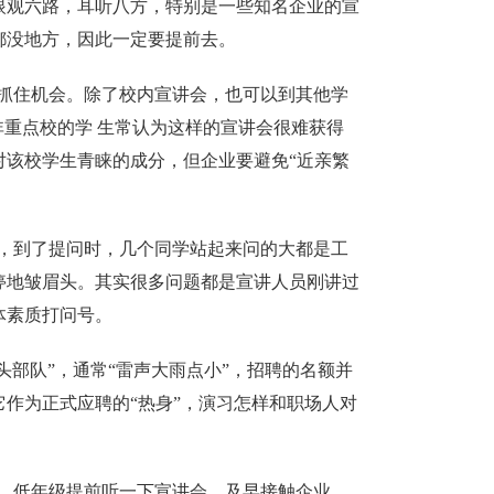
眼观六路，耳听八方，特别是一些知名企业的宣
都没地方，因此一定要提前去。
抓住机会。除了校内宣讲会，也可以到其他学
非重点校的学 生常认为这样的宣讲会很难获得
对该校学生青睐的成分，但企业要避免“近亲繁
，到了提问时，几个同学站起来问的大都是工
停地皱眉头。其实很多问题都是宣讲人员刚讲过
体素质打问号。
头部队”，通常“雷声大雨点小”，招聘的名额并
作为正式应聘的“热身”，演习怎样和职场人对
，低年级提前听一下宣讲会，及早接触企业，