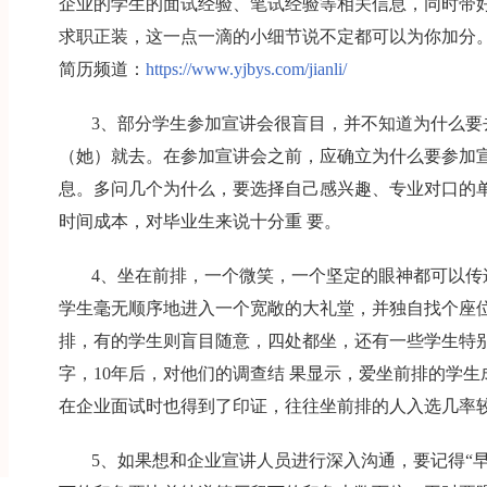
企业的学生的面试经验、笔试经验等相关信息，同时带
求职正装，这一点一滴的小细节说不定都可以为你加分
简历频道：
https://www.yjbys.com/jianli/
3、部分学生参加宣讲会很盲目，并不知道为什么要
（她）就去。在参加宣讲会之前，应确立为什么要参加宣
息。多问几个为什么，要选择自己感兴趣、专业对口的
时间成本，对毕业生来说十分重 要。
4、坐在前排，一个微笑，一个坚定的眼神都可以传
学生毫无顺序地进入一个宽敞的大礼堂，并独自找个座位
排，有的学生则盲目随意，四处都坐，还有一些学生特
字，10年后，对他们的调查结 果显示，爱坐前排的学
在企业面试时也得到了印证，往往坐前排的人入选几率
5、如果想和企业宣讲人员进行深入沟通，要记得“