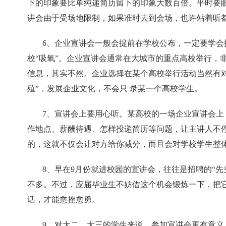
下的印象要比单纯递简历留下的印象大数百倍。平时要
讲会由于受场地限制，如果准时去到会场，也许站着听
6、企业宣讲会一般会提前在学校公布，一定要学会
校“吸氧”。企业宣讲会通常在大城市的重点高校举行，
信息，其实不然。企业选择在某个高校举行活动当然有
殖”，发展企业文化，不会只 录某一个高校学生。
7、宣讲会上要用心听。某高校的一场企业宣讲会上
作地点、薪酬待遇、怎样投递简历等问题，让主讲人不
的，这就不仅会让对方给你减分，而且会对学校学生整
8、早在9月份就进校园的宣讲会，往往是招聘的“先
不多。不过，应届毕业生不妨借这个机会锻炼一下，把它
话，才能愈挫愈勇。
9、对大二、大三的学生来说，参加宣讲会更有意义