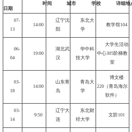
时间
城市
学校
详细地
日期
07-
辽宁沈
东北大
14:00
教学馆104
13
阳
学
大学生活动
06-
湖北武
华中科
19:00
中心305阶梯教
04
汉
技大学
室
博文楼
03-
山东青
青岛大
14:00
220（青岛海尔
18
岛
学
软件）
03-
辽宁大
东北财
9:50
文阶101
14
连
经大学