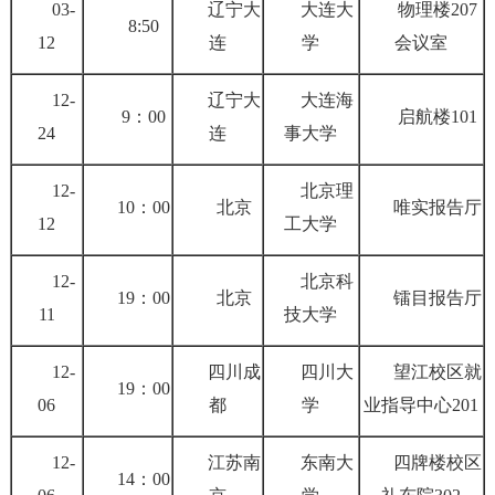
03-
辽宁大
大连大
物理楼207
8:50
12
连
学
会议室
12-
辽宁大
大连海
9：00
启航楼101
24
连
事大学
12-
北京理
10：00
北京
唯实报告厅
12
工大学
12-
北京科
19：00
北京
镭目报告厅
11
技大学
12-
四川成
四川大
望江校区就
19：00
06
都
学
业指导中心201
12-
江苏南
东南大
四牌楼校区
14：00