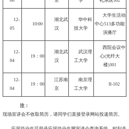
06
京
学
礼东院302
大学生活动
12-
湖北武
华中科
10:00
中心513多功能
05
汉
技大学
演播厅
西院会议中
12-
湖北武
武汉理
19：00
心(光纤大
04
汉
工大学
楼)301
12-
江苏南
南京理
19：00
II-102
04
京
工大学
注：
现场宣讲会不收取简历，请同学们直接登录网站投递简历。
应届毕业生可登录应届毕业生网宣讲会查询系统，时刻关