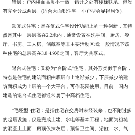
错层：户内楼面高度不一致，错开之处有楼梯联系。但没
有完全分成两层。(适合大面积住宅，小户型会显得局促)。
跃复式住宅：是在复式住宅设计功能上的一种创新，其特
点是其中一层层高在2.2米内，通常设置在洗手间、厨房、餐
厅、书房、工人房、储藏室等非主要活动区域;一般情况下该
种住宅的总层高在3.8-4.9米之间，客厅为共享式。
退台式住宅：又称为“台阶式”住宅，其外形类似于台阶，
特点是住宅的建筑面积由底层向上逐渐减少，下层减少的建
筑面积成为上层的一个大平台，可作花园使用。目前，国内
建造的退台式住宅都通常属于中高档住宅。
“毛坯型”住宅：是指住宅在交房时未经装修，也不附过多
的起居设施，仅是完成土建、水电等基本工程，地面为粗糙
的混凝土土面，房顶仅抹灰层，预留卫生间、浴缸、水、气