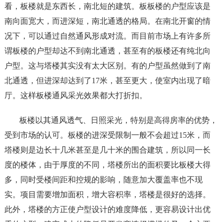
看，板楼就是东西长，南北短的建筑。板板楼的户型应该是
南向面宽大，而进深短，南北通透的格局。在南北开窗的情
况下，可以通过自然通风形成对流。而目前市场上有许多所
谓板楼的户型却达不到南北通透，甚至有的板楼还有纯北向
户型。这与塔楼其实没有太大区别。有的户型虽然做到了南
北通透，但进深却达到了17米，甚至更大，使室内出现了暗
厅。这样板楼通风采光效果都大打折扣。
板楼以其通风透气、日照采光，特别是高得房率的优势，
受到市场的认可。板楼的进深受限制一般不会超过15米，而
塔楼则是边长十几米甚至是几十米的围合建筑，所以同一长
度的楼体，由于厚度的不同，塔楼所出的面积要比板楼大得
多，同时受楼间距和控规的影响，随意加大覆盖率也不现
实。项目需要增加面积，增大容积率，塔楼是很好的选择。
此外，塔楼的方正使户型设计的难度降低，更容易设计出优