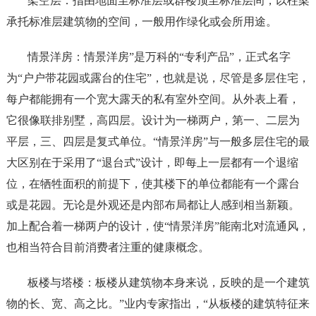
架空层：指由地面至标准层或群楼顶至标准层间，以柱梁
承托标准层建筑物的空间，一般用作绿化或会所用途。
情景洋房：情景洋房”是万科的“专利产品”，正式名字
为“户户带花园或露台的住宅”，也就是说，尽管是多层住宅，
每户都能拥有一个宽大露天的私有室外空间。从外表上看，
它很像联排别墅，高四层。设计为一梯两户，第一、二层为
平层，三、四层是复式单位。“情景洋房”与一般多层住宅的最
大区别在于采用了“退台式”设计，即每上一层都有一个退缩
位，在牺牲面积的前提下，使其楼下的单位都能有一个露台
或是花园。无论是外观还是内部布局都让人感到相当新颖。
加上配合着一梯两户的设计，使“情景洋房”能南北对流通风，
也相当符合目前消费者注重的健康概念。
板楼与塔楼：板楼从建筑物本身来说，反映的是一个建筑
物的长、宽、高之比。”业内专家指出，“从板楼的建筑特征来