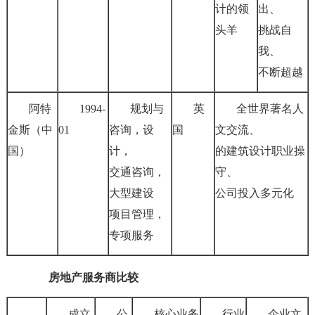
计的领
出、
头羊
挑战自
我、
不断超越
阿特
1994-
规划与
英
全世界著名人
金斯（中
01
咨询，设
国
文交流、
国）
计，
的建筑设计职业操
交通咨询，
守、
大型建设
公司投入多元化
项目管理，
专项服务
房地产服务商比较
成立
公
核心业务
行业
企业文