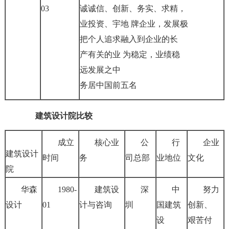
03
诚诚信、创新、务实、求精，
业投资、宇地 牌企业，发展极
把个人追求融入到企业的长
产有关的业 为稳定，业绩稳
远发展之中
务居中国前五名
建筑设计院比较
成立
核心业
公
行
企业
建筑设计
时间
务
司总部
业地位
文化
院
华森
1980-
建筑设
深
中
努力
设计
01
计与咨询
圳
国建筑
创新、
设
艰苦付