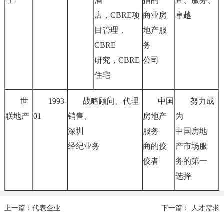
仕
酒
指的
直、服务、
店，CBRE项
商业房
卓越
目管理，
地产服
CBRE
务
研究，CBRE
公司
住宅
世
1993-
战略顾问、代理
中国
努力成
联地产
01
销售、
房地产
为
深圳
服务
中国房地
经纪业务
商的佼
产市场服
佼者
务的第一
选择
上一篇：代表企业
下一篇： 人才需求