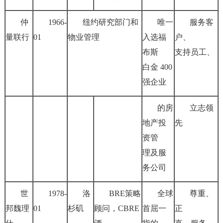
仲
1966-
纽约研究部门和
唯一
服务客
量联行
01
物业管理
入选福
户、
布斯
支持员工、
白金 400
强企业
的房
立志领
地产投
先
资管
理及服
务公司
世
1978-
洛
BRE策略
全球
尊重、
邦魏理
01
杉矶
顾问，CBRE
首屈一
正