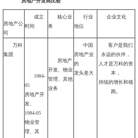
房地产开发商比较
成立
核心业
行业
企业文化
房地产公
时间
务
地位
司
万科
中国
客户是我们
集团
房地产业
永远的伙伴，
房地产
的
人才是万科的资
开发、物业
龙头老大
本，
1984-
管理、其他
持续的增长和领
05
业务
跑。
房地产开
发、
1984-05
物业管
理、其