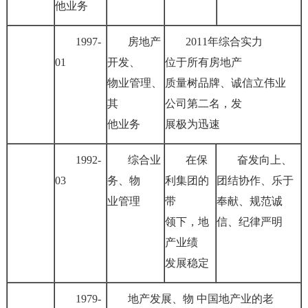
他业务
1997-
房地产
2011年综合实力
01
开发、
位于所有房地产
物业管理、
质量树品牌、诚信立伟业
其
公司第二名，发
他业务
展极为迅速
1992-
综合业
在保
奋发向上、
03
务、物
利集团的
团结协作、乐于
业管理
带
奉献、规范诚
领下，地
信、纪律严明
产业绩
发展稳定
1979-
地产发展、物 中国地产业的老