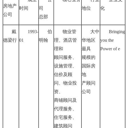
房地产
时间
司
地位
化
公司
总部
戴
1993-
伯
物业管
大中
Bringing
德梁行
01
明翰
理、酒店管
华地区
you the
理和
最具
Power of e
顾问服务、
规模的
设施管理、
国际房
估价及顾
地
问、物业投
产顾问
资、
公司
商铺顾问及
代理服务、
住宅服务、
建筑顾问