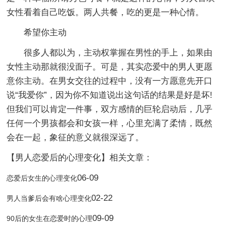
女性看着自己吃饭。两人共餐，吃的更是一种心情。
希望你主动
很多人都以为，主动权掌握在男性的手上，如果由
女性主动那就很没面子。可是，其实恋爱中的男人更愿
意你主动。在男女交往的过程中，没有一方愿意先开口
说“我爱你”，因为你不知道说出这句话的结果是好是坏!
但我们可以肯定一件事，双方感情的巨轮启动后，几乎
任何一个男孩都会和女孩一样，心里充满了柔情，既然
会在一起，象征的意义就很深远了。
【男人恋爱后的心理变化】相关文章：
06-09
恋爱后女生的心理变化
02-22
男人当爹后会有啥心理变化
09-09
90后的女生在恋爱时的心理