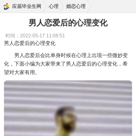
男人恋爱后的心理变化
应届毕业生网
心理
婚恋心理
男人恋爱后的心理变化
时间：2022-05-17 11:08:51
男人恋爱后的心理变化
男人恋爱后会比单身时候在心理上出现一些微妙变
化，下面小编为大家带来了男人恋爱后的心理变化，希
望对大家有用。