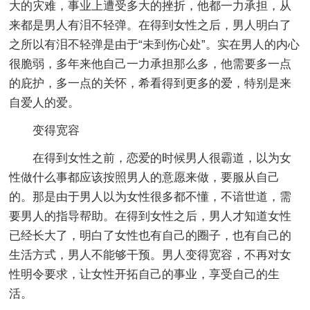
大的灾难，事业上遭受多大的挫折，他都一力承担，从
来都是男人有泪不轻弹。在得到女性之后，男人明白了
之所以有泪不轻弹是由于“未到伤心处”。实在男人的内心
很脆弱，多年来他自己一力承担那么多，他需要多一点
的庇护，多一点的关怀，希看得到更多的爱，特别是来
自爱人的爱。
变得宽容
在得到女性之前，恋爱的时候男人很霸道，以为女
性做什么事都应该按照男人的意愿来做，要服从自己
的。那是由于男人以为女性很多都不懂，不谙世道，需
要男人的指导帮助。在得到女性之后，男人才知道女性
已经长大了，明白了女性也有自己的圈子，也有自己的
生活方式，男人不能够干预。男人变得宽容，不再对女
性明令要求，让女性开拓自己的事业，享受自己的生
活。