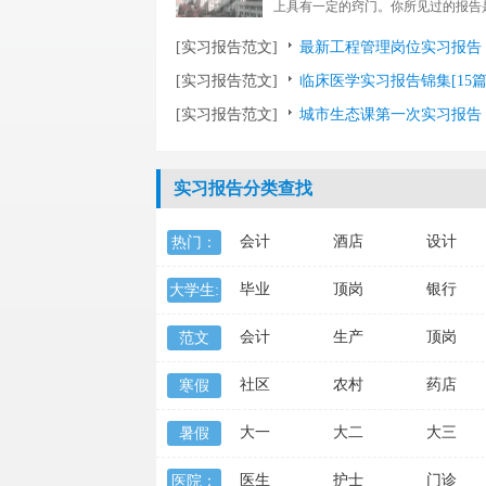
上具有一定的窍门。你所见过的报告
下面是小...
[实习报告范文]
最新工程管理岗位实习报告
[实习报告范文]
临床医学实习报告锦集[15篇
[实习报告范文]
城市生态课第一次实习报告
实习报告分类查找
会计
酒店
设计
热门：
毕业
顶岗
银行
大学生:
会计
生产
顶岗
范文
社区
农村
药店
寒假
大一
大二
大三
暑假
医生
护士
门诊
医院：