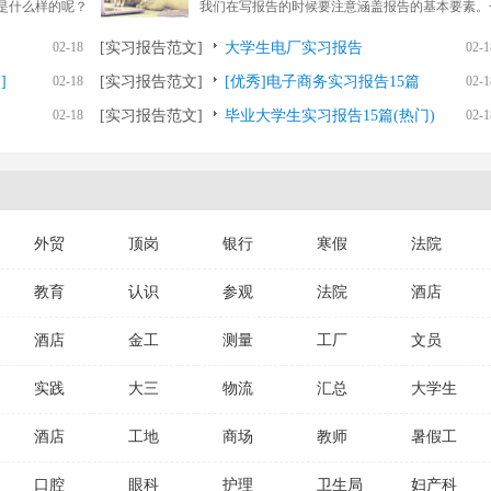
是什么样的呢？
我们在写报告的时候要注意涵盖报告的基本要素。
听到写报...
02-18
[实习报告范文]
大学生电厂实习报告
02-1
]
02-18
[实习报告范文]
[优秀]电子商务实习报告15篇
02-1
02-18
[实习报告范文]
毕业大学生实习报告15篇(热门)
02-1
外贸
顶岗
银行
寒假
法院
教育
认识
参观
法院
酒店
酒店
金工
测量
工厂
文员
实践
大三
物流
汇总
大学生
酒店
工地
商场
教师
暑假工
口腔
眼科
护理
卫生局
妇产科