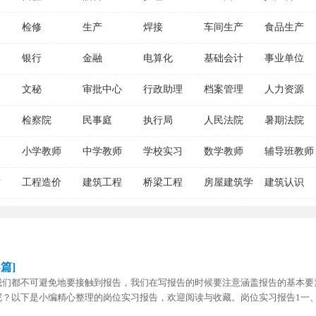
检修
生产
焊接
车间生产
食品生产
银行
金融
电算化
基础会计
事业单位
文秘
审批中心
行政助理
档案管理
人力资源
检察院
民事庭
执行局
人民法院
暑期法院
小学教师
中学教师
学校实习
数学教师
辅导班教师
质
工程造价
建筑工程
桥梁工程
房屋建筑学
建筑认识
篇]
我们都不可避免地要接触到报告，我们在写报告的时候要注意涵盖报告的基本要
呢？以下是小编精心整理的岗位实习报告，欢迎阅读与收藏。岗位实习报告1一