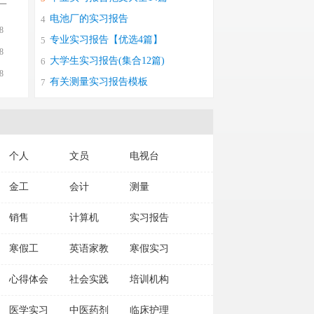
一
电池厂的实习报告
4
8
专业实习报告【优选4篇】
5
8
大学生实习报告(集合12篇)
6
8
有关测量实习报告模板
7
个人
文员
电视台
金工
会计
测量
销售
计算机
实习报告
寒假工
英语家教
寒假实习
心得体会
社会实践
培训机构
医学实习
中医药剂
临床护理