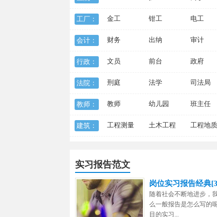
金工
钳工
电工
工厂：
财务
出纳
审计
会计：
文员
前台
政府
行政：
刑庭
法学
司法局
法院：
教师
幼儿园
班主任
教师：
工程测量
土木工程
工程地
建筑：
实习报告范文
岗位实习报告经典[3
随着社会不断地进步，
么一般报告是怎么写的
目的实习...