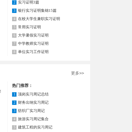
实习证明3篇
2
银行实习证明集锦15篇
3
在校大学生兼职实习证明
4
常用实习证明
5
大学暑假实习证明
6
中学教师实习证明
7
单位实习工作证明
8
更多>>
热门推荐：
首先要
顶岗实习周记总结
1
、归
财务出纳实习周记
2
纺织厂实习周记
3
旅游实习周记集合
4
建筑工程的实习周记
5