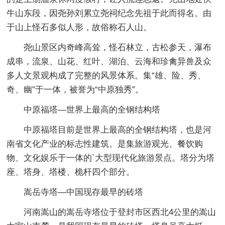
牛山东段，因尧孙刘累立尧祠纪念先祖于此而得名。由
于山上怪石多似人形，故俗称石人山。
尧山景区内奇峰高耸，怪石林立，古松参天，瀑布
成串，流泉、山花、红叶、湖泊、云海和珍禽异兽及众
多人文景观构成了完整的风景体系。集“雄、险、秀、
奇、幽”于一体，被誉为“中原独秀”。
中原福塔—世界上最高的全钢结构塔
中原福塔目前是世界上最高的全钢结构塔，也是河
南省文化产业的标志性建筑。是集旅游观光、餐饮购
物、文化娱乐于一体的`大型现代化旅游景点。塔分为塔
座、塔身、塔楼、桅杆四个部分。
嵩岳寺塔—中国现存最早的砖塔
河南嵩山的嵩岳寺塔位于登封市区西北4公里的嵩山