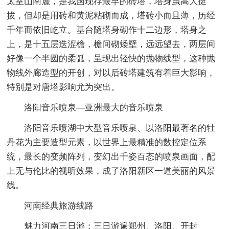
太室山南麓，是我国现存最早的砖塔，塔身虽高大挺
拔，但却是用砖和黄泥粘砌而成，塔砖小而且薄，历经
千年而依旧屹立。基台随塔身砌作十二边形，塔身之
上，是十五层迭涩檐，檐间砌矮壁，远远望去，两层间
好像一个半圆的柔弧，呈现出轻快的抛物线型，这种抛
物线外廊造型的开创，对以后砖塔建筑有着巨大影响，
特别是对唐塔影响尤为突出。
洛阳音乐喷泉—亚洲最大的音乐喷泉
洛阳音乐喷湖中大型音乐喷泉、以洛阳最著名的牡
丹花为主要造型元素，以世界上最精准的数控定位系
统，最长的变频阵列，变幻出千姿百态的喷泉画面，配
上无与伦比的视听效果，成了洛阳新区一道美丽的风景
线。
河南经典旅游线路
魅力河南三日游：三日游遍郑州、洛阳、开封