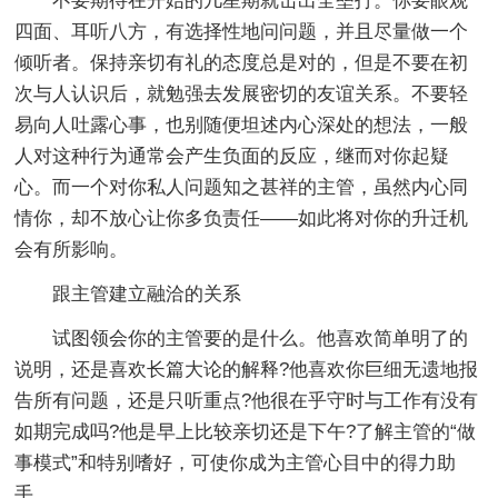
不要期待在开始的几星期就击出全垒打。你要眼观
四面、耳听八方，有选择性地问问题，并且尽量做一个
倾听者。保持亲切有礼的态度总是对的，但是不要在初
次与人认识后，就勉强去发展密切的友谊关系。不要轻
易向人吐露心事，也别随便坦述内心深处的想法，一般
人对这种行为通常会产生负面的反应，继而对你起疑
心。而一个对你私人问题知之甚祥的主管，虽然内心同
情你，却不放心让你多负责任——如此将对你的升迁机
会有所影响。
跟主管建立融洽的关系
试图领会你的主管要的是什么。他喜欢简单明了的
说明，还是喜欢长篇大论的解释?他喜欢你巨细无遗地报
告所有问题，还是只听重点?他很在乎守时与工作有没有
如期完成吗?他是早上比较亲切还是下午?了解主管的“做
事模式”和特别嗜好，可使你成为主管心目中的得力助
手。