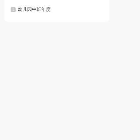
文
幼儿园中班年度
计划
总结