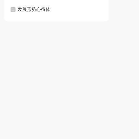
评
发展形势心得体
会
会