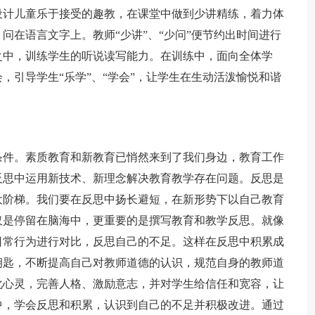
设计儿童乐于接受的趣教，在课堂中做到少讲精练，着力体
问在语言文字上。教师“少讲”、“少问”便节约出时间进行
之中，训练学生的听说读写能力。在训练中，面向全体学
，引导学生“乐学”、“学会”，让学生在生动活泼愉悦和谐
件。素质教育和新教育已悄然来到了我们身边，教育工作
反思中运用新技术、新理念解决教育教学存在问题。反思是
大阶梯。我们要在反思中扬长避短，在新形势下以自己教育
仅是停留在脑海中，更重要的是撰写教育和教学反思。就像
日常行为进行对比，反思自己的不足。这样在反思中积累成
钥匙，不断提高自己对教师道德的认识，规范自身的教师道
化心灵，完善人格、激励意志，并对学生给信任和宽容，让
中，学会反思和积累，认识到自己的不足并积极改进。通过