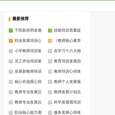
最新推荐
干部新形势发展
技能培训质量提
培训的心得体会
职业发展培训心
升助推区域经济发展
《教师核心素养
得体会
小学教师培训发
的论文
及发展》培训心得体
在学习十六大精
展规划
员工评估培训发
会
神发展合作经济培训
教育培训发展趋
展方向
发展新教师培训
会上的总结
势
教师培训心得体
计划-学校工作计划
核心价值观心得
会
教师个人发展规
体会
教师专业发展总
划
教师发展计划总
结
教师专业发展总
结
科学发展观培训
结
职业核心能力测
心得
服务发展心得体