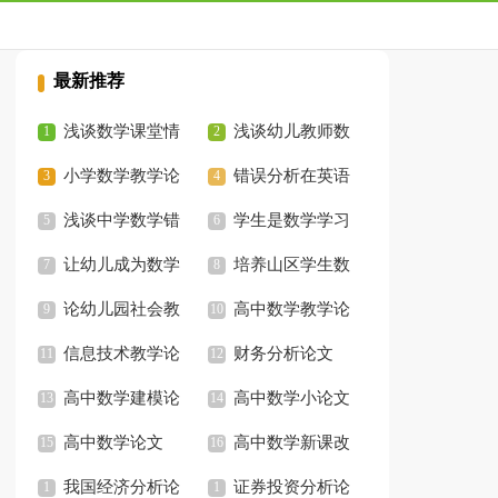
最新推荐
浅谈数学课堂情
浅谈幼儿教师数
境的创设
小学数学教学论
学培训教材的开发与
错误分析在英语
文
浅谈中学数学错
研究结题报告论文
教学中的应用论文
学生是数学学习
题在教学中的运用研
让幼儿成为数学
评价的主体毕业论文
培养山区学生数
究
活动的主人的论文
论幼儿园社会教
学学习兴趣论文
高中数学教学论
育与数学教育的融合
信息技术教学论
文
财务分析论文
论文
文
高中数学建模论
高中数学小论文
文
高中数学论文
高中数学新课改
我国经济分析论
论文
证券投资分析论