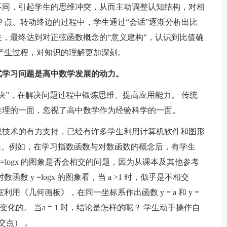
不同，引起学生的思维冲突，从而主动调整认知结构，对相
P 点、转动终边的过程中，学生通过“会话”逐渐分析出比
，最终达到对正弦函数概念的“意义建构”，认识到比值确
产生过程，对知识的理解更加深刻。
式学习问题是高中数学发展的动力。
”，在解决问题过程中锻炼思维、提高应用能力。 传统
推理的一面，忽视了高中数学作为经验科学的一面。
技术的有力支持，已经有许多学生利用计算机软件和图形
验。例如，在学习指数函数与对数函数的概念后，有学生
函数 y =logx 的图象是否会相交的问题，因为从课本及其他参考
函数 y =logx 的图象看，当 a >1 时，似乎是不相交
《几何画板》，在同一坐标系作出函数 y = a 和 y =
 是可以变化的。 当a = 1 时，结论是怎样的呢？ 学生动手操作自
交点） 。