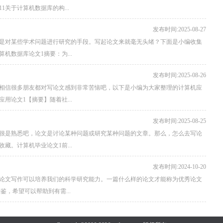
关于计算机数据库的构...
发布时间:2025-08-27
是对某些学术问题进行研究的手段。写起论文来就毫无头绪？下面是小编收集
数据库论文1摘要：为...
发布时间:2025-08-26
相信很多朋友都对写论文感到非常苦恼吧，以下是小编为大家整理的计算机应
论文1【摘要】随着社...
发布时间:2025-08-25
很是熟悉吧，论文是讨论某种问题或研究某种问题的文章。那么，怎么去写论
。计算机毕业论文1前...
发布时间:2024-10-20
论文写作可以培养我们的科学研究能力。一篇什么样的论文才能称为优秀论文
，希望可以帮助到有需...