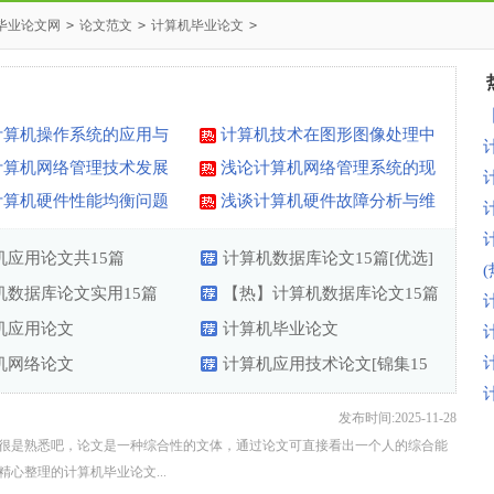
毕业论文网
>
论文范文
>
计算机毕业论文
>
计算机操作系统的应用与
计算机技术在图形图像处理中
的应用研究
计算机网络管理技术发展
浅论计算机网络管理系统的现
状及发展趋势
计算机硬件性能均衡问题
浅谈计算机硬件故障分析与维
护
机应用论文共15篇
计算机数据库论文15篇[优选]
机数据库论文实用15篇
【热】计算机数据库论文15篇
机应用论文
计算机毕业论文
机网络论文
计算机应用技术论文[锦集15
篇]
发布时间:2025-11-28
很是熟悉吧，论文是一种综合性的文体，通过论文可直接看出一个人的综合能
心整理的计算机毕业论文...