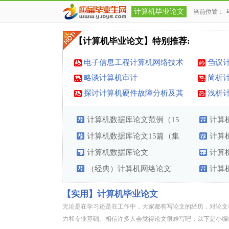
计算机毕业论文
当前位置：
【计算机毕业论文】特别推荐:
电子信息工程计算机网络技术
刍议
研究
发展
略谈计算机审计
简析
趋势
探讨计算机硬件故障分析及其
浅析
维护
计算机数据库论文范例（15
计算
篇）
计算机数据库论文15篇（集
计算
合）
计算机数据库论文
计算
（经典）计算机网络论文
计算
【实用】计算机毕业论文
无论是在学习还是在工作中，大家都有写论文的经历，对论文
力和专业基础。相信许多人会觉得论文很难写吧，以下是小编精