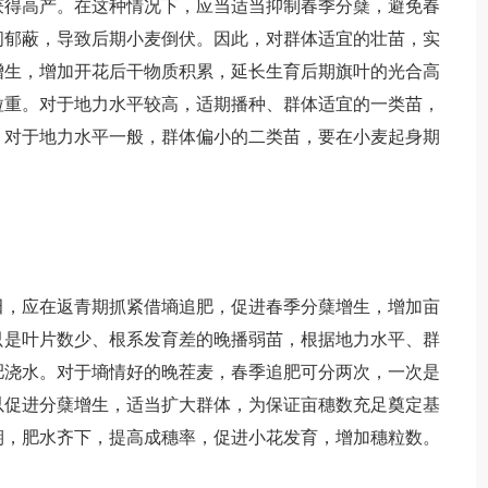
获得高产。在这种情况下，应当适当抑制春季分蘖，避免春
间郁蔽，导致后期小麦倒伏。因此，对群体适宜的壮苗，实
增生，增加开花后干物质积累，延长生育后期旗叶的光合高
粒重。对于地力水平较高，适期播种、群体适宜的一类苗，
。对于地力水平一般，群体偏小的二类苗，要在小麦起身期
，应在返青期抓紧借墒追肥，促进春季分蘖增生，增加亩
只是叶片数少、根系发育差的晚播弱苗，根据地力水平、群
肥浇水。对于墒情好的晚茬麦，春季追肥可分两次，一次是
以促进分蘖增生，适当扩大群体，为保证亩穗数充足奠定基
期，肥水齐下，提高成穗率，促进小花发育，增加穗粒数。