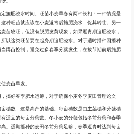
倒伏。
定施肥浇水时间。旺苗小麦早春有两种长相：一种情况是
，这种旺苗就应该在小麦返青后施肥浇水，促其转壮。另一
然麦苗较旺，但没有脱肥发黄现象，如果返青期追肥浇水，
，所以这类旺苗要在起身期追肥浇水。对于适时播种因播种
适当蹲苗控制，避免过多春季分蘖发生，在拔节期前后施肥
使麦苗早发。
，搞好春季肥水运筹，对于确保小麦冬季麦田管理论文
亩穗数，这是高产的基础。每亩穗数是由主茎穗和分蘖穗
要有适宜的每亩分蘖数。冬小麦的分蘖包括冬前分蘖和春季
率高。适期播种的麦田冬前分蘖足够，春季返青时达到每亩