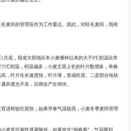
长麦田的管理应作为工作重点。因此，对旺长麦田，我有
月底，我省大部地区冬小麦播种以来的大于0℃积温比常
75℃积温，积温偏多，小麦主茎上长的叶片数增多，单株
温高，叶片生长速度快，叶片薄，形成旺苗。二是部分地块
，通风透光不良，后期会产生倒伏。
育进程较壮苗快，如果早春气温较高，小麦冬季麦田管理
麦其抗寒性显著降低，如果发生“倒春寒”，气温降到