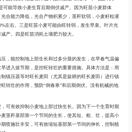
是可能导致小麦生育后期倒伏减产。因为旺苗小麦群体
，光合能力降低，光合产物积累少，茎秆软弱，小麦籽粒灌
0%左右。三是旺苗小麦可能由旺转弱，发生早衰。叶片光
著减产。四是旺苗消耗土壤肥力较大。
压，能控制地上部生长和过多分蘖的发生，在早春气温偏
过早进入拔节期，是控旺转壮的重要措施。具体方法是：用
铁制镇压器等对旺长麦田（尤其是旋耕的旺长麦田）进行镇
旺转壮的作用，预防“倒春寒”和后期倒伏。没有机械的地
，可有效抑制小麦地上部过快生长。因为下一个生育时期
小麦茎秆基部第一个节间的生长，使其短、粗、壮，提高小
身期喷施壮丰安，可有效缩短基部第一节间的伸长，控制植