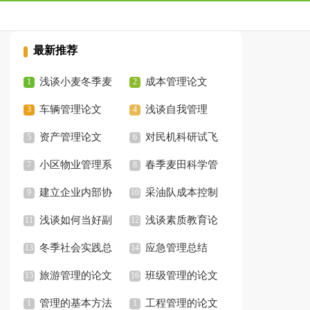
最新推荐
浅谈小麦冬季麦
成本管理论文
田管理
车辆管理论文
浅谈自我管理
资产管理论文
对民机科研试飞
小区物业管理系
项目化管理进行研究
春季麦田科学管
统毕业论文
建立企业内部协
论文
理技术
采油队成本控制
调管理机制毕业论文
浅谈如何当好副
管理水平提升途径探
浅谈素质教育论
职
冬季社会实践总
讨毕业论文
文
应急管理总结
结
旅游管理的论文
班级管理的论文
管理的基本方法
工程管理的论文