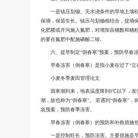
一是镇压划锄。无水浇条件的旱地土壤松
保墒，保苗生长。镇压与划锄相结合，提墒保
化肥耧或开沟施入氮肥，对增加亩穗数和穗
的要在氮肥中配施磷酸二铵。
六、提早制定“倒春寒”预案，预防早春
早春冻害（倒春寒）是指小麦在过了“立春
小麦冬季麦田管理论文
因寒潮到来，地表温度降到0℃以下，发生
潮，故也称为“倒春寒”。 若遇到“倒春寒”
急预案，预防春季冻害。
早春冻害（倒春寒）的预防和补救措施
一是控制旺长，预防冻害。主要措施是早