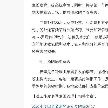
生长发育、提高抗寒性，同时，抑制第一节
到大幅降温天气，提前灌水防早春冻害。
二是补肥浇水，及早补救。小麦是具有分
死，另外还有蘖芽能分蘖成穗。只要加强管
冻3-5天后剥掉叶片，幼穗失水发白，就是
立即施速效氮肥和浇水，氮素和水分的耦合
轻冻害的损失。
七、预防病虫草害
春季是各种病虫草害多发的季节。据植保
蚜虫将大发生，各地一定要搞好测报工作，
学除草的关键时期，各地农技部门应指导农
【浅谈小麦冬季麦田管理】相关文章：
浅谈小麦田节节麦的识别及防除
03-17