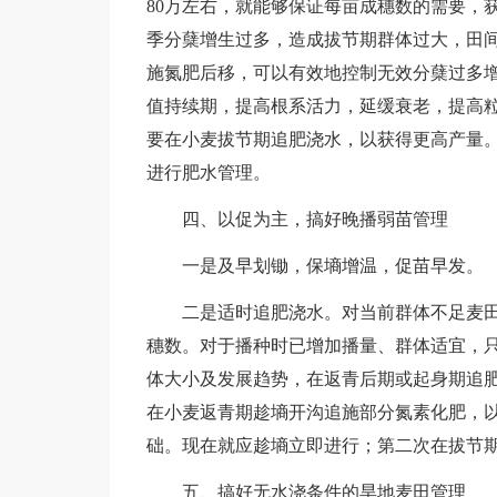
80万左右，就能够保证每亩成穗数的需要，
季分蘖增生过多，造成拔节期群体过大，田
施氮肥后移，可以有效地控制无效分蘖过多
值持续期，提高根系活力，延缓衰老，提高
要在小麦拔节期追肥浇水，以获得更高产量
进行肥水管理。
四、以促为主，搞好晚播弱苗管理
一是及早划锄，保墒增温，促苗早发。
二是适时追肥浇水。对当前群体不足麦田
穗数。对于播种时已增加播量、群体适宜，
体大小及发展趋势，在返青后期或起身期追
在小麦返青期趁墒开沟追施部分氮素化肥，
础。现在就应趁墒立即进行；第二次在拔节
五、搞好无水浇条件的旱地麦田管理