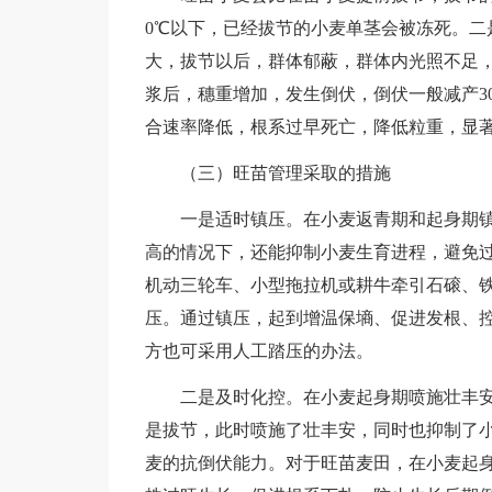
0℃以下，已经拔节的小麦单茎会被冻死。二
大，拔节以后，群体郁蔽，群体内光照不足
浆后，穗重增加，发生倒伏，倒伏一般减产3
合速率降低，根系过早死亡，降低粒重，显
（三）旺苗管理采取的措施
一是适时镇压。在小麦返青期和起身期镇
高的情况下，还能抑制小麦生育进程，避免
机动三轮车、小型拖拉机或耕牛牵引石磙、
压。通过镇压，起到增温保墒、促进发根、控
方也可采用人工踏压的办法。
二是及时化控。在小麦起身期喷施壮丰安
是拔节，此时喷施了壮丰安，同时也抑制了
麦的抗倒伏能力。对于旺苗麦田，在小麦起