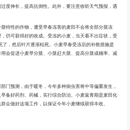
间过度伸长，提高抗倒性。此外，要注意收听天气预报，遇
蘖特性的作物，遭受早春冻害的麦田不会将全部分蘖冻
理，仍可获得好的收成。受冻的小麦，当天看不出症状，受
冻死了，然后叶片逐渐枯死。小麦早春受冻后的补救措施是
作用会促进小麦早分蘖、小蘖赶大蘖、提高分蘖成穗率、减
部门预测，由于暖冬，今年多种病虫害将中等偏重发生，
及早备好药剂、药械，实行综合防治。小麦返青期是麦田化
民群众做好这项工作，以保证今年小麦继续获得丰收。