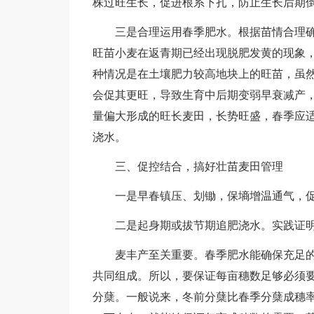
株过旺生长，促进根系下扎，防止生长后期
三是合理运用春季肥水。根据苗情合理确
旺苗小麦在返青期已经出现脱肥发黄的现象
种情况是在土壤肥力较高地块上的旺苗，虽
会促其更旺，导致生育中后期变弱早衰减产
量偏大形成的旺长麦田，长势旺盛，春季应
浇水。
三、促控结合，搞好壮苗麦田管理
一是早春镇压、划锄，保墒增温通气，促
二是起身期或拔节期追肥浇水。实践证明
麦丰产至关重要。春季肥水能确保充足的
共同组成。所以，要保证每亩穗数足够必须
分蘖。一般说来，冬前分蘖比春季分蘖成穗