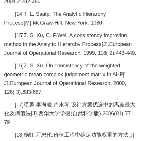
2004.2 282-286
[14]T .L. Saatp. The Analytic Hierarchy
Process[M].McGraw-Hill. New York. 1980
[15]Z. S. Xu, C. P.Wei. A consistency improvinn
method in the Analytic Hierarchv Process[J].European
Journal of Operational Research, 1999, 116( 2).443-449.
[16]Z. S. Xu. On consistency of the weighted
geometric mean complex judgement matrix in AHP[
J].European Journal of Operational Research, 2000,
126( 3).683-687.
[17]项勇,李海凌,卢永琴.设计方案优选中的离差最大
化及熵值法[J].西华大学学报(自然科学版).2006(01) 77-
79
[18]杨虹,万忠伦.价值工程中确定功能权重的方法[J]