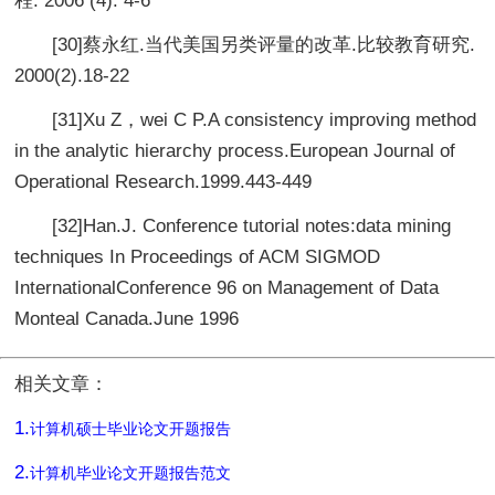
程. 2006 (4). 4-6
[30]蔡永红.当代美国另类评量的改革.比较教育研究.
2000(2).18-22
[31]Xu Z，wei C P.A consistency improving method
in the analytic hierarchy process.European Journal of
Operational Research.1999.443-449
[32]Han.J. Conference tutorial notes:data mining
techniques In Proceedings of ACM SIGMOD
InternationalConference 96 on Management of Data
Monteal Canada.June 1996
相关文章：
1.
计算机硕士毕业论文开题报告
2.
计算机毕业论文开题报告范文