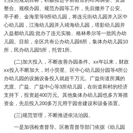
们按照规划目标，积极推进学前教育的布局调整、资源
整合、规模办园、规范办园等工作，先后撤并了公安、
亭子桥、金海里等9所幼儿园，将连元街幼儿园并入区中
心幼儿园，江海幼儿园并入靖海幼儿园，塔影幼儿园并
入益都幼儿园;批办了连元实验、格林希尔等一批民办幼
儿园。目前，全区共有公办幼儿园6所，集体办幼儿园10
所，民办幼儿园5所，托管1所。
(二)加大投入，不断改善办园条件。xx年以来，财政
xx投入不断加大，对小荧星、区中心幼儿园分园等4所公
办幼儿园的设施设备投入就超千万元。广益街道所属的
尤渡、广益、广益中心等3所幼儿园，在街道和村的经济
支持下，投资超400万元。其他集体办幼儿园也多方筹措
资金，先后投入200多万元用于园舍建设和设备添置。
(三)规范管理，不断推进依法治园。
一是加强检查督导。区教育督导部门依据《幼儿园