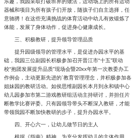
乐趣，我园采取打破班界的做法，运动场上的所有运动
器械和项目为所有孩子们开放，随孩子们自主选择，任
意驰骋！在这些充满挑战的体育活动中幼儿有效锻炼了
体能，发展了身体动作，促进身心健康成长。
三、积极教研，提升领导管理品质
提升园级领导的管理水平，是促进办园水平的基
础，我园三位副园长积极参加召开晋江市“十五”联动
校“抱团发展提升品质”现场会暨20xx年第一次教委办工
作例会，主动更新先进的`教育管理理念，并积极参加各
姐妹园的教研活动。如侯思维副园长本月到永和镇中心
幼儿园参加市第二游戏教研组活动主持研讨，并担任片
断教学比赛评委。只有园领导带头不断深入教研，才能
带领我园不断加快教研的步子，提升办园水平。
四、开心六一，让幼儿做节日的主人
根据《指南》精神，为充分发挥幼儿的主体作用，