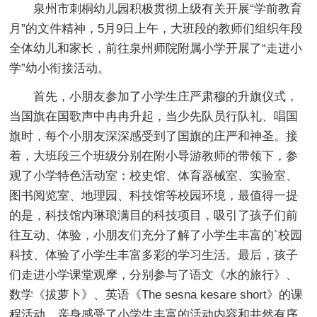
泉州市刺桐幼儿园积极贯彻上级有关开展“学前教育
月”的文件精神，5月9日上午，大班段的教师们组织年段
全体幼儿和家长，前往泉州师院附属小学开展了“走进小
学”幼小衔接活动。
首先，小朋友参加了小学生庄严肃穆的升旗仪式，
当国旗在国歌声中冉冉升起，当少先队员行队礼、唱国
旗时，每个小朋友深深感受到了国旗的庄严和神圣。接
着，大班段三个班级分别在附小导游教师的带领下，参
观了小学特色活动室：校史馆、体育器械室、实验室、
图书阅览室、地理园、科技馆等校园环境，最值得一提
的是，科技馆内琳琅满目的科技项目，吸引了孩子们前
往互动、体验，小朋友们充分了解了小学生丰富的`校园
科技、体验了小学生丰富多彩的学习生活。最后，孩子
们走进小学课堂观摩，分别参与了语文《水的旅行》、
数学《拔萝卜》、英语《The sesna kesare short》的课
程活动，亲身感受了小学生丰富的活动内容和井然有序