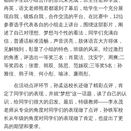
都由学生以小组合作的形式来完成，班主任老师李波、
冉英，语文老师熊君都退到了幕后，给学生一个充分展
现自我，锻炼自我，合作交流的平台。在比赛中，12位
参赛选手代表各自的小组走上讲台，围绕这部影片，阐
述了自己对理想、梦想与个性的看法，同学们充满自
信，普通话标准流畅，声音洪亮，肢体语言大方得体，
见解独到，彰显了小组的特色，班级的风采。经过激烈
的角逐，评选出一等奖三名：肖晨洁、沈安宁、周爽;二
等奖四名：张蕾、韩双、陈思、范姊双;三等奖5名：孙
雅佳、韩子琦、何小彤、喻冰、廉雨彤。
在活动点评环节，孙孟远校长还做了精彩点评，肯
定了同学们的表现，并就“梦想”这一话题，谈了自己的认
识，给同学们很大的启发。最后，特级教师——李永茂
老师从专业的角度对同学们的表现做了点评，孙铁军校
长从年级的角度对同学们的表现做了肯定，也提出了更
高的期望和要求。