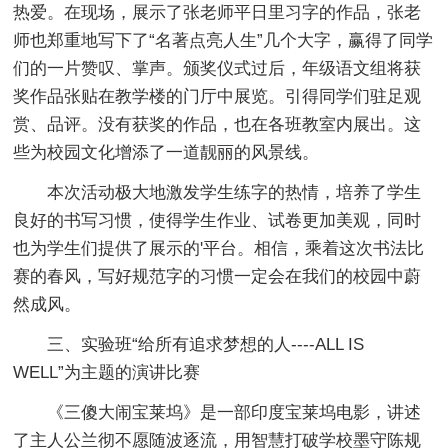
热爱。在现场，展示了张老师平日里习字的作品，张老
师也郑重地写下了“名著点亮人生”几个大字，赢得了同学
们的一片赞叹、掌声。颁奖仪式过后，年级语文组将获
奖作品张贴在教学楼的门厅中展览。引得同学们驻足观
赏、品评。没有获奖的作品，也在各班教室内展出。这
些为校园文化增添了一道靓丽的风景线。
本次活动极大地激发学生练字的热情，培养了学生
良好的书写习惯，使得学生作业、试卷更加美观，同时
也为学生们提供了展示的'平台。相信，乘着这次书法比
赛的春风，写好规范字的习惯一定会在我们的校园中蔚
然成风。
三、实验班“给所有追求梦想的人----ALL IS
WELL”为主题的演讲比赛
《三傻大闹宝莱坞》是一部印度宝莱坞电影，讲述
了主人公兰彻不愿随波逐流，用智慧打破学校墨守陈规