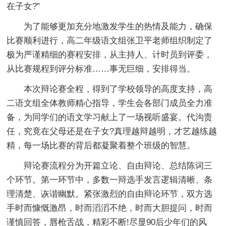
在子女?”
为了能够更加充分地激发学生的热情及能力，确保
比赛顺利进行，高二年级语文组张卫平老师组织制定了
极为严谨精细的赛程安排，从主持人、计时员到评委，
从比赛规程到评分标准……事无巨细，安排得当。
本次辩论赛全程，得到了学校领导的高度支持，高
二语文组全体教师精心指导，学生会各部门成员全力准
备，为同学们的语文学习献上了一场视听盛宴。代沟责
任，究竟在父母还是在子女?真理越辩越明，才艺越练越
精，每一场比赛的背后都凝聚着整个班级的智慧。
辩论赛流程分为开篇立论、自由辩论、总结陈词三
个环节。第一环节中，多数一辩选手发言逻辑清晰、条
理清楚、诙谐幽默。紧张激烈的自由辩论环节，双方选
手时而慷慨激昂，时而滔滔不绝，时而大胆提问，时而
谨慎回答，唇枪舌战，精彩不断!尽显90后少年们的风