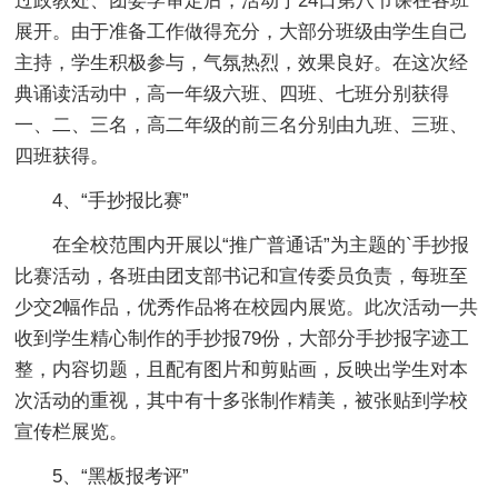
过政教处、团委学审定后，活动于24日第八节课在各班
展开。由于准备工作做得充分，大部分班级由学生自己
主持，学生积极参与，气氛热烈，效果良好。在这次经
典诵读活动中，高一年级六班、四班、七班分别获得
一、二、三名，高二年级的前三名分别由九班、三班、
四班获得。
4、“手抄报比赛”
在全校范围内开展以“推广普通话”为主题的`手抄报
比赛活动，各班由团支部书记和宣传委员负责，每班至
少交2幅作品，优秀作品将在校园内展览。此次活动一共
收到学生精心制作的手抄报79份，大部分手抄报字迹工
整，内容切题，且配有图片和剪贴画，反映出学生对本
次活动的重视，其中有十多张制作精美，被张贴到学校
宣传栏展览。
5、“黑板报考评”