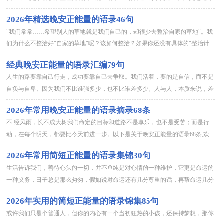
成功之路的第一步，缺乏自信是失败的主要原因。2、如果你朝着...
2026年精选晚安正能量的语录46句
"我们常常……希望别人的草地就是我们自己的，却很少去整治自家的草地"。我
们为什么不整治好"自家的草地"呢？该如何整治？如果你还没有具体的"整治计
划"，现在就应该考虑着手制订了！下面是小编精心准备的晚安...
经典晚安正能量的语录汇编79句
人生的路要靠自己行走，成功要靠自己去争取。我们活着，要的是自信，而不是
自负与自卑。因为我们不比谁强多少，也不比谁差多少。人与人，本质来说，差
的只有努力而已。我相信世上没有做不到的事，只有不为理想付出努...
2026年常用晚安正能量的语录摘录68条
不 经风雨，长不成大树我们命定的目标和道路不是享乐，也不是受苦；而是行
动，在每个明天，都要比今天前进一步。以下是关于晚安正能量的语录68条,欢
迎阅读，希望能够对大家有所帮助。1、回顾你的生命，那些让你...
2026年常用简短正能量的语录集锦30句
生活告诉我们，善待心头的一切，并不单纯是对心情的一种维护，它更是命运的
一种义务，日子总是那么匆匆，假如说对命运还有几分尊重的话，再帮命运几分
忙，忘了那些别人的不好，你就会常常遇到快乐的自己。这人生的代...
2026年实用的简短正能量的语录锦集85句
或许我们只是个普通人，但你的内心有一个当初狂热的小孩，还保持梦想，那你