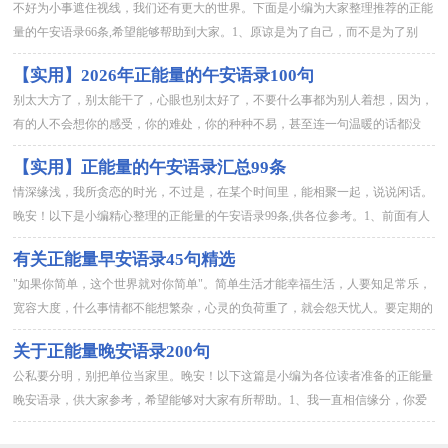
不好为小事遮住视线，我们还有更大的世界。下面是小编为大家整理推荐的正能
量的午安语录66条,希望能够帮助到大家。1、原谅是为了自己，而不是为了别
人。它可以帮助你调控坏心情，定格好心情。拥有幸福与成功。2...
【实用】2026年正能量的午安语录100句
别太大方了，别太能干了，心眼也别太好了，不要什么事都为别人着想，因为，
有的人不会想你的感受，你的难处，你的种种不易，甚至连一句温暖的话都没
有！时间久了，他们会觉得一切都是理所当然。即使有一天你撑不住了...
【实用】正能量的午安语录汇总99条
情深缘浅，我所贪恋的时光，不过是，在某个时间里，能相聚一起，说说闲话。
晚安！以下是小编精心整理的正能量的午安语录99条,供各位参考。1、前面有人
在等待自己的时候，人就会变得格外勇敢吧。2、女人一旦具有...
有关正能量早安语录45句精选
"如果你简单，这个世界就对你简单"。简单生活才能幸福生活，人要知足常乐，
宽容大度，什么事情都不能想繁杂，心灵的负荷重了，就会怨天忧人。要定期的
对记忆进行一次删除，把不愉快的人和事从记忆中摈弃，人生苦短...
关于正能量晚安语录200句
公私要分明，别把单位当家里。晚安！以下这篇是小编为各位读者准备的正能量
晚安语录，供大家参考，希望能够对大家有所帮助。1、我一直相信缘分，你爱
或不爱，我依旧不悔一场为你执著的风花雪月，你念或不念，我始终...