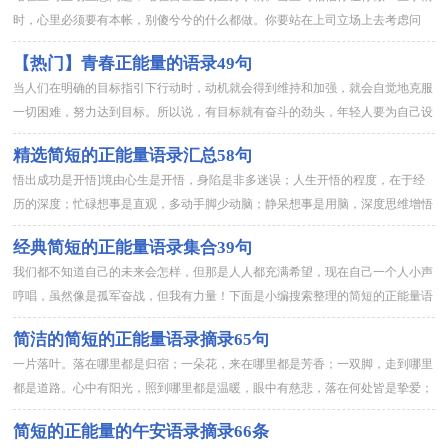
时，心里必须要有本帐，别傻兮兮的什么都做。你要站在上司立场上去考虑问
题，了解上司为什么要做，想达到什么目的。然后再以自己的立场抉择...
【热门】青春正能量的语录49句
当人们在明确的目标指引下行动时，动机就会得到维持和加强，就会自觉地克服
一切困难，努力达到目标。所以说，有目标就有奋斗的劲头，年轻人要为自己设
定一个明确的人生目标，并在目标的指引下一步步地走向成功。因为...
精选简短的正能量语录汇总58句
悟出成功是开悟]境由心生是开悟，身陷是非多迷误；人生开悟的程度，在于经
历的深度；忙碌想事是直观，多动手脚少动脑；静呆想事是用脑，深度思维增悟
性。下面是小编帮大家整理的简短的正能量语录58句,欢迎阅读。...
经典简短的正能量语录集合39句
我们都不知道自己的未来会怎样，但那是人人都充满希望，现在自己一个人小声
哼唱，虽然像是孤军奋战，但我有力量！下面是小编搜索整理的简短的正能量语
录39句,欢迎大家前来欣赏。1、每一个人都有自己的特长和潜质...
简洁的简短的正能量语录摘录65句
一片落叶。落在哪里都是归宿；一朵花，来在哪里都是芳香；一双脚，走到哪里
都是道路。心中有阳光，照到哪里都是温暖，眼中有慈悲，落在何处皆是挚爱；
对于变化中的一切，全然接受，与欢喜而不执，与恐惧而无忧，于逆...
简短的正能量的午安语录摘录66条