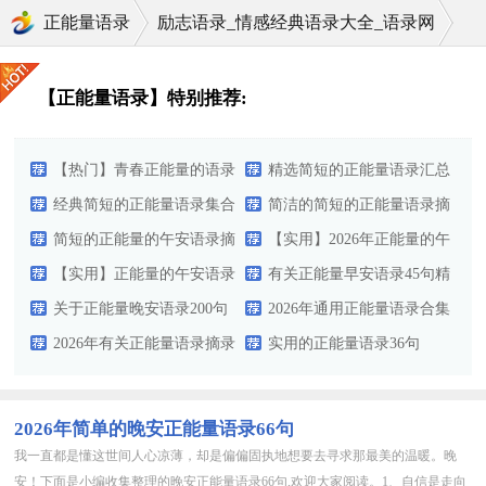
正能量语录
励志语录_情感经典语录大全_语录网
正能量语录
【正能量语录】特别推荐:
【热门】青春正能量的语录
精选简短的正能量语录汇总
49句
经典简短的正能量语录集合
58句
简洁的简短的正能量语录摘
39句
简短的正能量的午安语录摘
录65句
【实用】2026年正能量的午
录66条
【实用】正能量的午安语录
安语录100句
有关正能量早安语录45句精
汇总99条
关于正能量晚安语录200句
选
2026年通用正能量语录合集
2026年有关正能量语录摘录
68句
实用的正能量语录36句
85条
2026年简单的晚安正能量语录66句
我一直都是懂这世间人心凉薄，却是偏偏固执地想要去寻求那最美的温暖。晚
安！下面是小编收集整理的晚安正能量语录66句,欢迎大家阅读。1、自信是走向