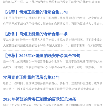
就和别人不一样。以下是小编为大家整理推荐的简短正能量的语录85句,欢迎阅
读，希望能够对大家有所帮助。1、认准了的事情，不要优柔寡断...
【推荐】简短正能量的语录合集55句
今日的你是你过去习惯的结果；今日的习惯，将会是你明日的命运。改变所有让
你不快乐或不成功的习惯模式，那么你的命运将改变，习惯的领域越大，生命也
就将越自由充满活力，成就也会越大。下面是小编整理的简短正能量...
【必备】简短正能量的语录合集86条
要以实际行动诠释一个普通人人性的光辉，将见义勇为进行到底。以下是小编为
大家整理的简短正能量的语录86条,希望大家喜欢。1、着眼于未来，你才能突破
现在。年轻人，不要给自己设限，你们的未来拥有无限可能，立...
【推荐】2026年正能量的晚安语录集合75句
当一个伟大的思想作为一种福音降临这个世界时，它对于受陈规陋习羁绊的大众
会成为一种冒犯，而在那些读书不少但学识不深的人看来，却是一桩蠢事。下面
是关于正能量的晚安语录75句,欢迎参考。1、任自己跌倒，站起...
常用青春正能量的语录合集35句
给自己一些时间，原谅做过很多傻事的自己。要相信，过去的都会过去，该来的
都在路上。以下是小编为大家整理的青春正能量的语录35句,希望大家喜欢。1、
书写，就是不问世事。某种程度上的隐居在艺术里。重写。努力...
2026年简短的青春正能量的语录汇总58条
站在上司立场上想问题，站在自己立场上办事情。当上司相信你让你做一些事情