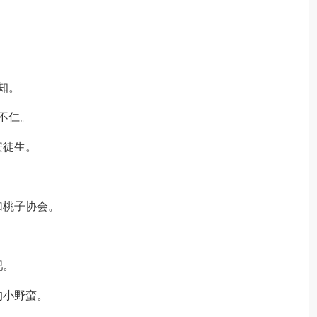
知。
不仁。
安徒生。
加桃子协会。
吧。
的小野蛮。