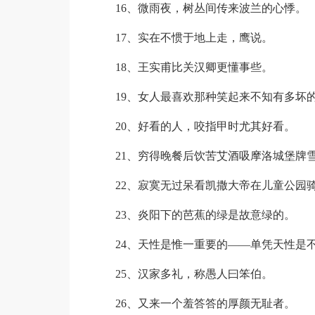
16、微雨夜，树丛间传来波兰的心悸。
17、实在不惯于地上走，鹰说。
18、王实甫比关汉卿更懂事些。
19、女人最喜欢那种笑起来不知有多坏的
20、好看的人，咬指甲时尤其好看。
21、穷得晚餐后饮苦艾酒吸摩洛城堡牌
22、寂寞无过呆看凯撒大帝在儿童公园
23、炎阳下的芭蕉的绿是故意绿的。
24、天性是惟一重要的——单凭天性是
25、汉家多礼，称愚人曰笨伯。
26、又来一个羞答答的厚颜无耻者。