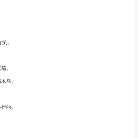
'笑。
雪茄。
骑木马。
不行的。