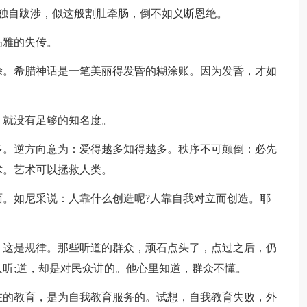
自跋涉，似这般割肚牵肠，倒不如义断恩绝。
高雅的失传。
。希腊神话是一笔美丽得发昏的糊涂账。因为发昏，才如
就没有足够的知名度。
。逆方向意为：爱得越多知得越多。秩序不可颠倒：必先
术。艺术可以拯救人类。
。如尼采说：人靠什么创造呢?人靠自我对立而创造。耶
这是规律。那些听道的群众，顽石点头了，点过之后，仍
听;道，却是对民众讲的。他心里知道，群众不懂。
的教育，是为自我教育服务的。试想，自我教育失败，外