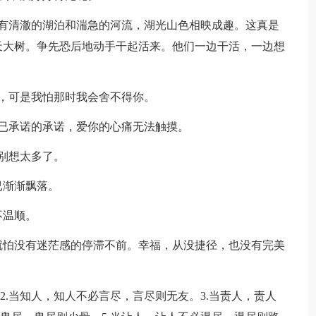
有清澈的湖泊和湍急的河流，湖光山色相映成趣。这真是
天大树。争先恐后地动手干起活来。他们一边干活，一边想
，可是我怕那时我会舍不得你。
已承诺的承诺，爱你的心痛无法触摸。
别想太多了。
已渐渐飘落。
不温顺。
就怕没有迷茫感的停滞不前。幸福，从没捷径，也没有完美
。2.当知人，知人不必言尽，言尽则无友。3.当责人，责人