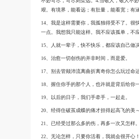
不必苛尽，苛尽则众远。4.当敬人，敬人不
艰。有境界，能看远；有肚量，能看宽；有
14、我是这样需要你，我孤独得受不了。很
一点。我想我只能这样。我不应该孤单，不
15、人就一辈子，快不快乐，都应该自己做
16、治愈一切创伤的并非时间，而是爱。
17、别去管颠沛流离曲折离奇你怎么玩过命
18、握住你手的那个人，也许就是背后给你
19、以后的日子，我们手牵手，一起走。
20、经得住破茧成蝶的痛才担得起高飞的美
21、已经受过那么多的伤，再多一次又怎样
22、无论怎样，只要你活着，我就会很开心