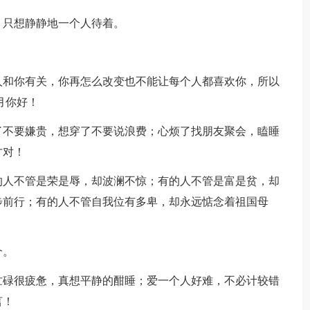
，只想静静地一个人待着。
人和你有关，你再怎么改变也不能让每个人都喜欢你，所以
月你好！
了不要嫌贵，想穿了不要说浪费；心烦了找朋友聚会，瞌睡
才对！
的人不管是荣是辱，却波澜不惊；有的人不管是富是贫，却
步前行；有的人不管自我位有多卑，却永远惦念着祖国母
个。
忙碌很疲惫，真想平静的酣睡；爱一个人好难，不必计较错
言！