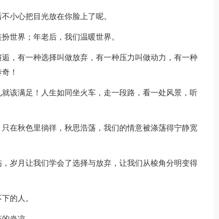
后不小心把目光放在你脸上了呢。
装扮世界；年老后，我们温暖世界。
邂逅，有一种选择叫做放弃，有一种压力叫做动力，有一种
传奇！
见就该满足！人生如同坐火车，走一段路，看一处风景，听
，只在秋色里徜徉，秋思浩荡，我们的情意被涤荡得宁静宽
伤，岁月让我们学会了选择与放弃，让我们从棱角分明变得
不下的人。
态的炎凉。