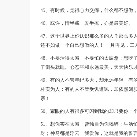
45、有时候，觉得心力交瘁，什么都不想做
46、或许，情半藏，爱半掩，亦是最美好。
47、这个世界上你认识那么多的人？那么多
还不如做一个自己想做的人！ 一月再见，二
48、不要活得太累，不要忙的太疲惫；想吃
了倒头就睡。心态平和永远最美，天天快乐
49、有的人不管年纪多大，却永远年轻；有
朴实为人；有的人不管受讥遭讽，却依然阔
亲！
50、耀眼的人有很多可闪到我的却只要你一
51、想你实在太累，曾独自为你喝醉；生活
对；神马都是浮云，我爱你，这就是我的誓