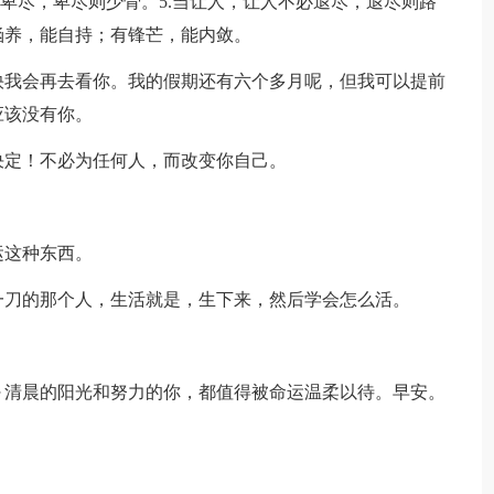
必卑尽，卑尽则少骨。5.当让人，让人不必退尽，退尽则路
涵养，能自持；有锋芒，能内敛。
快我会再去看你。我的假期还有六个多月呢，但我可以提前
应该没有你。
决定！不必为任何人，而改变你自己。
运这种东西。
一刀的那个人，生活就是，生下来，然后学会怎么活。
～清晨的阳光和努力的你，都值得被命运温柔以待。早安。
。
！