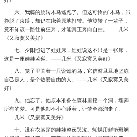
好》
六、我骑的旋转木马逃跑了。但这可怜的`木马，虽
挣脱了束缚，却仍在绕着原地打转。他旋转了一辈子，
竟不知该一路往前狂奔，才能真正奔向自由。——几米
《又寂寞又美好》
七、夕阳照进了娃娃床，娃娃说这不只是一张床，
这是一座娃娃监狱。——几米《又寂寞又美好》
八、笼子里关着一只说谎的鸟，它信誓旦旦地坚称
自己是人，是个热爱自由的人。——几米《又寂寞又美
好》
九、他忘了。他原本准备在森林里挖一个洞，埋葬
所有的梦。可是他却不小心睡着，让梦全都溜走了。
——几米《又寂寞又美好》
十、没有衣裳穿的娃娃整夜哭泣。蝴蝶用鲜艳斑斓