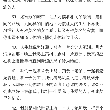
会出现的。我看不懂星星的指引，我在寻路，及思念想
念的人。
39、迷宫般的城市，让人习惯看相同的景物，走相
同的路线，到同样的目的地；习惯让人的生活不再变。
习惯让人有种莫名的安全感，却又有种莫名的寂寞。而
你永远不知道，你的习惯会让你错过什么。
40、人生就像剥洋葱，总有一片会让人流泪。月光
清冷的那个晚上我爬上高树，森林一片寂静，我真想坐
在树上慢慢等待直到青涩的果子转为艳红。
41、我们一起看鱼爱上鸟，猫爱上老鼠，一起看恐
龙青蛙，看王子公主，我们看见流星飞过，看铁树开
花，我却等不到你爱上我的奇迹！想你的时候，你会不
会也刚好正在想我，找到一个爱我与我爱的人，变成梦
里的情节。
42、我总是相信世界上有一个人，她和我一样是个