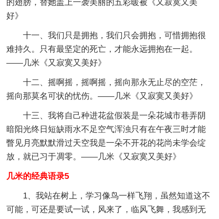
的翅膀，替她盖上一袭美丽的五彩暖被《又寂寞又美
好》
十一、我们只是拥抱，我们只会拥抱，可惜拥抱很
难持久。只有最坚定的死亡，才能永远拥抱在一起。
——几米《又寂寞又美好》
十二、摇啊摇，摇啊摇，摇向那永无止尽的空茫，
摇向那莫名可状的忧伤。——几米《又寂寞又美好》
十三、我将自己种进花盆假装是一朵花城市巷弄阴
暗阳光终日短缺雨水不足空气浑浊只有在午夜三时才能
瞥见月亮默默滑过天空我是一朵不开花的花尚未学会绽
放，就已习于凋零。——几米《又寂寞又美好》
几米的经典语录5
1、我站在树上，学习像鸟一样飞翔，虽然知道这不
可能，可还是要试一试，风来了，临风飞舞，我感到无