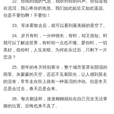
22、你闻到我的气息，我听到你的叫声。你知道我
在流泪，我心疼你的焦急。我们如此贴近又如此遥远。
但是不要怕啊！不要怕！
23、等浓雾散去后，就可以看到最美丽的星空了。
24、岁月有时，一分钟很长，有时，却又很短。时
我可以了解这世界，有时却一点也不懂。爱你时，一切
美好，怨你时，人生灰暗。为何欢乐过后，只剩下一片
悲凉？
25、那年的冬天特别寒冷，整个城市笼罩在阴湿的
雨里。灰蒙蒙的天空，迟迟不见着阳光，让人感到莫名
的沮丧，常常走在街上就有一种落泪的冲动。但是冬天
总是会过去，春天总是会来。
26、每次都这样，迷迷糊糊就站在自己完全无法掌
握的位置。后悔也来不及了。