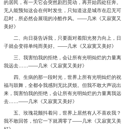
的居民，有一天它会突然剧烈晃动，再开始四处狂奔。
无人能预知这会在何时发生，只知道这是城市在忍无可
忍时，所必然会展现的冷酷作风。——几米《又寂寞又
美好》
二、向日葵告诉我，只要面对着阳光努力向上，日
子就会变得单纯而美好。——几米《又寂寞又美好》
三、我害怕我的拒绝，会让所有光明灿烂的力量离
我远去……——几米《又寂寞又美好》
四、生病的那一段时光，世界上所有光明灿烂的祝
福与鼓舞，全都令我感到无比厌烦。但我不敢大声说出
来，我害怕我的拒绝，会让所有光明灿烂的力量离我远
去……——几米《又寂寞又美好》
五、玫瑰花颤抖着问，世界上居然有人不喜欢我？
我不敢回答，怕它一下就凋零了——几米《又寂寞又美