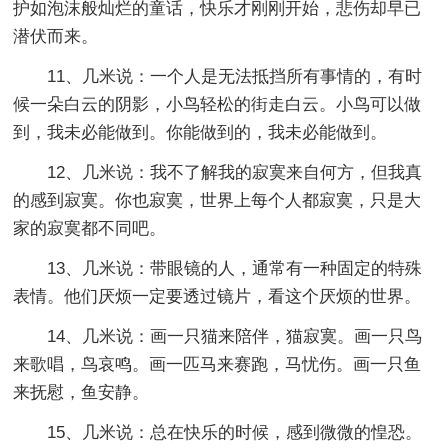
护如泡沫般灿烂的童话，快乐才刚刚开始，悲伤却早已
潜伏而来。
11、几米说：一个人是无法抵挡所有事情的，有时
候一朵白云的阴影，小鸟轻松的街走白云。小鸟可以做
到，我未必能做到。你能做到的，我未必能做到。
12、几米说：我不了解我的寂寞来自何方，但我真
的感到寂寞。你也寂寞，世界上每个人都寂寞，只是大
家的寂寞都不同吧。
13、几米说：带眼镜的人，通常有一种固定的特殊
表情。他们厌烦一定要透过镜片，看这个厌烦的世界。
14、几米说：画一只猫来陪伴，猫寂寞。画一只鸟
来歌唱，鸟哀鸣。画一匹马来赛跑，马忧伤。画一只鱼
来抚慰，鱼安静。
15、几米说：总在快乐的时候，感到微微的惶恐。