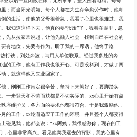
专毕业以后一直闲散在家，无所事事，整天围着电脑。每每
地里；而当阳光明媚、每个人都在为生存辛勤劳作时，他却
颠倒的生活，使他的父母很着急，我看了心里也很难过。我
。我知道这样下去，他真的要“报废”了，我看在眼里，急
天，先从拉家常说起，让他先融入社会，找到自己在社会的
，要有地位，先要有作为。听了我的一席话，他终于愿
趁热打铁，到处奔波，与用人单位联系。经过我多处的奔
加油的工作，他有工作我也很开心。可是没料到，才做了两
不动，就这样他又失业回家了。
他，刚刚工作肯定很辛苦，坚持下来就好了，要脚踏实
。一步登天和不劳而获都是不切实际的。xx心里开始有点
批秩序维护员，各方面的要求他都很符合。于是我激励他，
月的工作，xx逐渐适应了工作的环境，并且整个人都变得
上碰见我，他都会说：“xx阿姨，我很感激你，现在的工
家门，心里非常高兴。看见他离我远去的背影，我的心里有