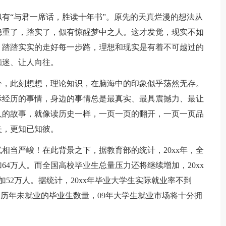
“与君一席话，胜读十年书”。原先的天真烂漫的想法从
稳重了，踏实了，似有惊醒梦中之人。这才发觉，现实不如
，踏踏实实的走好每一步路，理想和现实是有着不可越过的
痴迷、让人向往。
，此刻想想，理论知识，在脑海中的印象似乎荡然无存。
际经历的事情，身边的事情总是最真实、最具震撼力、最让
人的故事，就像读历史一样，一页一页的翻开，一页一页品
失，更知已知彼。
当严峻！在此背景之下，据教育部的统计，20xx年，全
加64万人。而全国高校毕业生总量压力还将继续增加，20xx
增加52万人。据统计，20xx年毕业大学生实际就业率不到
之历年未就业的毕业生数量，09年大学生就业市场将十分拥