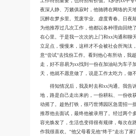
工作特别重要，也特别有价值。x岁的xx中
夜深人静、万籁俱寂时，他驰骋在网络的天
沉醉在梦乡里。荒废学业、虚度青春。日夜
为他推荐过几次工作，他都以各种理由回绝了
在心里。于是我一次次的上门和xx沟通和聊
立足点，慢慢来，这样才不会被社会所淘汰
意“尝试”去找份工作。看到他心有所动，我
走，好不容易为xx找到一份在加油站为车子
天，他就不愿意做了，说是工作太吃力，做
得知情况后，我及时去和xx沟通。我告诉
地，路是自己走出来的，一份耕耘、一份收获
动摇了。趁热打铁，很巧世博园区急需招一
推荐他去面试，最终他被录用了。经过两个多
容光焕发了，生活也变得很有规律，每次在路
作我很喜欢。”他父母看见他“终于”走出了