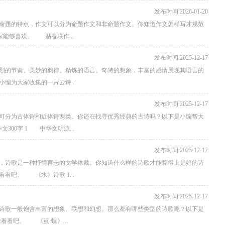
发布时间:2026-01-20
命题的特点，作文可以分为命题作文和非命题作文。你知道作文怎样写才规范
家能够喜欢。 贴春联作...
发布时间:2025-12-17
烈的节奏、美妙的韵律、精炼的语言、奇特的想象，丰富的感情展现其语言的
编为大家收集的一片云诗...
发布时间:2025-12-17
可分为古体诗和近体诗两类。你还在找寻优秀经典的古诗吗？以下是小编帮大
00字 1 中华文明源...
发布时间:2025-12-17
，诗歌是一种抒情言志的文学体裁。你知道什么样的诗歌才能算得上是好的诗
看吧。 《水》诗歌 1...
发布时间:2025-12-17
诗歌一般饱含丰富的想象、联想和幻想。那么都有哪些类型的诗歌呢？以下是
看看吧。 《茧·蝶》...