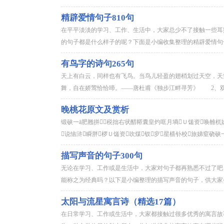
精辟爱情句子810句
在平平淡淡的学习、工作、生活中，大家总少不了接触一些耳
的句子都是什么样子的呢？下面是小编收集整理的精辟爱情句子8
有鸟字的诗句265句
天上有白云，同样也有飞鸟。当鸟儿轻盈的翅梢划过天空，
舞，自在娇莺恰恰啼。——唐杜甫《独步江畔寻芳》 2、双飞
晚桃花原文及赏析
锻硖一ā肥翘拼税拙右状醋鞯囊皇灼哐月墒Ｕ馐资唤雒杌媪
说恼浒瞬胖椤Ｕ馐资吹煤钗穸星樯钋校旅娣窒硗硖一ㄔ
描写声音的句子300句
无论在学习、工作或是生活中，大家对句子都再熟悉不过了吧
能称之为经典吗？以下是小编整理的描写声音的句子，供大家参
太阳与流星寓言诗（精选17篇）
在日常学习、工作或生活中，大家都接触过很多优秀的寓言故