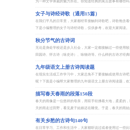
为一种文学体裁的魅力所在。你知道经典的寓言故事有哪些吗？
女子与诗经诗歌（通用15篇）
在我们平凡的日常里，大家都经常接触到诗歌吧，诗歌饱含着
下是小编整理的女子与诗经诗歌，仅供参考，欢迎大家阅读。 
秋分节气的古诗词
无论是身处学校还是步入社会，大家一定都接触过一些使用较
田园诗、怀古诗（咏史诗）、咏物诗等。什么样的古诗才经典呢
九年级语文上册古诗阅读题
在现实生活或工作学习中，大家总免不了要接触或使用古诗吧
呢？下面是小编帮大家整理的九年级语文上册古诗阅读题，欢迎
描写春天春雨的段落150段
春天的雨像是一位慈祥的母亲，用双手轻拂着大地，柔柔的，
天的雨走过田野，看见麦子姑娘还在睡觉。于是，春天的雨姑娘
有关乡愁的古诗句140句
在日常学习、工作和生活中，大家都听说过或者使用过一些比