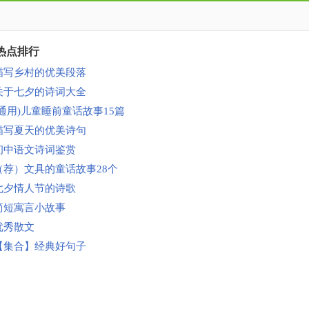
热点排行
描写乡村的优美段落
关于七夕的诗词大全
(通用)儿童睡前童话故事15篇
描写夏天的优美诗句
初中语文诗词鉴赏
（荐）文具的童话故事28个
七夕情人节的诗歌
简短寓言小故事
优秀散文
【集合】经典好句子