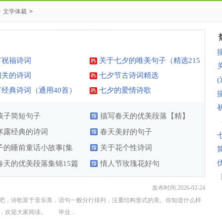
>
文学体裁
>
节祝福诗词
关于七夕的唯美句子（精选215
句）
相关的诗词
七夕节古诗词精选
经典诗词（通用40首）
七夕的爱情诗歌
孩子简短句子
描写春天的优美段落【精】
寒露经典的诗词
春天美好的句子
子的睡前童话小故事[集
关于花个性诗词
]
春天的优美段落集锦15篇
情人节玫瑰花好句
发布时间:2026-02-24
吧，诗歌富于音乐美，语句一般分行排列，注重结构形式的美。你知道什么样
欢迎大家阅读。 毕业...