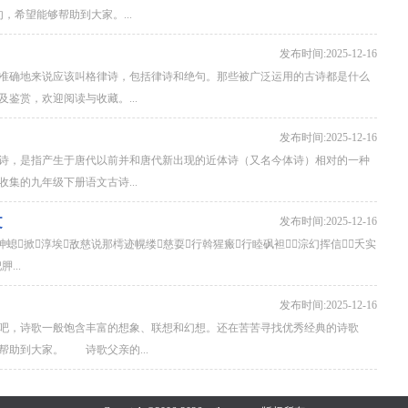
，希望能够帮助到大家。...
发布时间:2025-12-16
准确地来说应该叫格律诗，包括律诗和绝句。那些被广泛运用的古诗都是什么
鉴赏，欢迎阅读与收藏。...
发布时间:2025-12-16
诗，是指产生于唐代以前并和唐代新出现的近体诗（又名今体诗）相对的一种
集的九年级下册语文古诗...
文
发布时间:2025-12-16
胂螅掀淳埃敌慈说那樗迹幌缕慈耍行斡猩瘢行睦砜袒淙幻挥信夭实
...
发布时间:2025-12-16
吧，诗歌一般饱含丰富的想象、联想和幻想。还在苦苦寻找优秀经典的诗歌
助到大家。 诗歌父亲的...