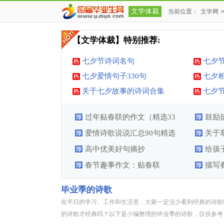
文学体裁
当前位置：
文学网
【文学体裁】特别推荐:
七夕节诗词名句
七夕
七夕爱情句子330句
七夕
关于七夕故事的诗词合集
七夕节
过年贴春联的作文（精选33
鼓励
篇）
爱情诗歌说说汇总90句精选
关于
高中优美好句摘抄
给孩
春节趣事作文：贴春联
锦2篇
描写
毕业季的诗歌
在平日的学习、工作和生活里，大家一定没少看到经典的诗歌
的诗歌才经典吗？以下是小编整理的毕业季的诗歌，仅供参考，