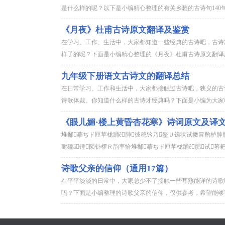
是什么样的呢？以下是小编精心整理的有关乡愁的古诗句140句
《月夜》杜甫古诗原文翻译及鉴赏
在学习、工作、生活中，大家都知道一些经典的古诗吧，古诗
样子的呢？下面是小编精心整理的《月夜》杜甫古诗原文翻译及
九年级下册语文古诗文的翻译总结
在日常学习、工作和生活中，大家都接触过古诗吧，狭义的古
诗歌体裁。你知道什么样的古诗才经典吗？下面是小编为大家收
《眼儿媚·楼上黄昏杏花寒》诗词原文及译
堆鄱摹ぢド匣苹栊踊ê肺彼稳钤乃鳌Ｕ馐状试擞冒酌栌胂
耐磕ǎ锤陨钋椤Ｒ韵率恰堆鄱摹ぢド匣苹栊踊ê肥试募耙胛
诗歌父亲的信仰（通用17篇）
在平平淡淡的日常中，大家总少不了接触一些耳熟能详的诗歌
吗？下面是小编整理的诗歌父亲的信仰，仅供参考，希望能够帮