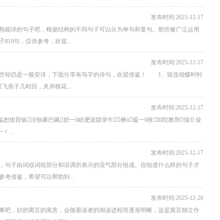
发布时间:2025-12-17
熟能详的句子吧，根据结构的不同句子可以分为单句和复句。那些被广泛运用
10句，仅供参考，欢迎...
发布时间:2025-12-17
天空却仍是一脸安详，下面分享有鸟字的诗句，欢迎借鉴！ 1、留连戏蝶时时
燕子几时回，夹岸桃花...
发布时间:2025-12-17
恕按荷钣洹钡摹巴砜碧一ǖ睦淝逵牍录牛彝ü蕴一ǖ牧Ш陀教荆惴⒘耸
...
发布时间:2025-12-17
，句子由词或词组部分和语调所表示的语气部分组成。你知道什么样的句子才
考借鉴，希望可以帮助到...
发布时间:2025-12-26
事吧，好的寓言的寓意，会随着读者的阅读进程而逐渐明晰，这是寓言独立作