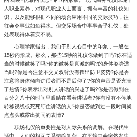
的'着装+优雅的仪态=专业的形象。”现代商务礼仪体现个
人职业素养，对现代职业人士而言，拥有丰富的礼仪知
识，以及能够根据不同的场合应用不同的交际技巧，往
往会令事业如鱼得水。但交际场合中事事合乎礼仪，处
处表现得体着实不易。
心理学家指出，我们于别人心目中的印象，一般在
15秒内形成。那么，那些15秒的礼仪你做到了吗?你在适
当的时候微笑了吗?你的微笑是真诚的吗?的身体姿势适
当吗?你是否注意不交叉双臂没有摆出防卫姿势?你是否
注意将身体倾向讲话者而不是后仰了?你的声音是否充满
了热情?你表示出对别人讲话的兴趣了吗?你是否做到在
百分之八十的时间里眼睛在看着讲话者?你有没有不停地
转移视线或死死盯住讲话的人?你是否做到过一段时间就
点点头或露出赞同的表情?
职场礼仪的重要性是对人际关系的调解。在现代生
活中，人们的相互关系错综复杂，在平静中会突然发生