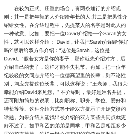
在较为正式、庄重的场合，有两条通行的介绍规
则：其一是把年轻的人介绍给年长的人;其二是把男性介
绍给女性。在介绍过程中，先提某人的名字是对此人的
一种敬意。比如，要把一位David介绍给一个Sarah的女
性，就可以这样介绍：“David，让我把Sarah介绍给你好
吗?”然后给双方作介绍：“这位是Sarah，这位是
David。”假若女方是你的妻子，那你就先介绍对方，后
介绍自己的妻子，这样才能不失礼节。再如，把一位年
纪较轻的女同志介绍给一位德高望重的长辈，则不论性
别，均应先提这位长辈，可以这样说：“王老师，我很荣
幸能介绍David来见您。” 在介绍时，最好是姓名并提，
还可附加简短的说明，比如职称、职务、学位、爱好和
特长等等。这种介绍方式等于给双方提示了开始交谈的
话题。如果介绍人能找出被介绍的双方某些共同点就更
好不过了。如甲和乙的弟弟是同学，甲和乙是相距多少