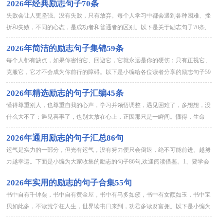
2026年经典励志句子70条
失败会让人更坚强。没有失败，只有放弃。每个人学习中都会遇到各种困难、挫
折和失败，不同的心态，是成功者和普通者的区别。以下是关于励志句子70条,
欢迎阅读借鉴。1、学习别人的长处，贪得无厌；做好自己的事情...
2026年简洁的励志句子集锦59条
每个人都有缺点，如果你害怕它、回避它，它就永远是你的硬伤；只有正视它、
克服它，它才不会成为你前行的障碍。以下是小编给各位读者分享的励志句子59
条,欢迎参考。1、生命中，不断地有人离开或进入。于是，看见...
2026年精选励志的句子汇编45条
懂得尊重别人，也尊重自我的心声，学习并领悟调整，遇见困难了，多想想，没
什么大不了；遇见喜事了，也别太放在心上，正因那只是一瞬间。懂得，生命
中，名利只是过眼云烟，拥有再多，不如有份好情绪。下面是小编为大...
2026年通用励志的句子汇总86句
运气是实力的一部分，但光有运气，没有努力便只会倒退，绝不可能前进。越努
力越幸运。下面是小编为大家收集的励志的句子86句,欢迎阅读借鉴。1、要学会
在清淡无形，不给别人施加压力的情况下去爱一个人。很好地爱...
2026年实用的励志的句子合集55句
书中自有千钟粟，书中自有黄金屋，书中有马多如簇，书中有女颜如玉，书中宝
贝如此多，不读荒学枉人生，世界读书日来到，劝君多读财富拥。以下是小编为
大家整理推荐的励志的句子55句,欢迎阅读，希望能够对大家有所...