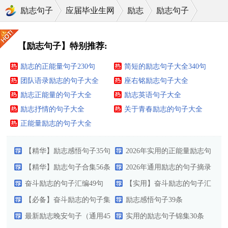
励志句子
应届毕业生网
励志
励志句子
【励志句子】特别推荐:
励志的正能量句子230句
简短的励志句子大全340句
团队语录励志的句子大全
座右铭励志句子大全
励志正能量的句子大全
励志英语句子大全
励志抒情的句子大全
关于青春励志的句子大全
正能量励志的句子大全
【精华】励志感悟句子35句
2026年实用的正能量励志句
【精华】励志句子合集56条
子锦集30句
2026年通用励志的句子摘录
奋斗励志的句子汇编49句
49条
【实用】奋斗励志的句子汇
【必备】奋斗励志的句子集
编70句
励志感悟句子39条
锦65句
最新励志晚安句子（通用45
实用的励志句子锦集30条