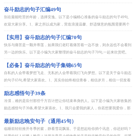
聊。有事说事，没事就自己去找乐，我只想要一个安静的生活。努力...
奋斗励志的句子汇编49句
别在最能吃苦的年龄，选择安逸。以下是小编精心准备的奋斗励志的句子49句,
欢迎大家分享。1、家之所以成为家，营造浪漫温馨、舒适惬意的氛围需要两个
人的共同努力。对于家庭，物质生活是一个方面，但精神生活则显...
【实用】奋斗励志的句子汇编70句
快乐与痛苦是一颗并蒂莲，如果我们老盯着痛苦着一边不放，则永远也不会看到
另一边的快乐。以下是小编为大家整理的奋斗励志的句子70句,一起来欣赏吧。
1、我真不因该认识你，然后看上你，再爱上你。现在，我想忘掉...
【必备】奋斗励志的句子集锦65句
自私的人会带着梦想飞走、无私的人会带着我们飞向梦想。以下是关于奋斗励志
的句子65句,希望大家喜欢。1、其实你始终相信青春，相信岁月，相信一切发着
光的努力日子会给自己一个交代。2、名誉是件无聊的骗人的东...
励志感悟句子39条
冷漠，难的是应付那些千方百计想让你结束单身的人。以下是小编为大家收集的
励志感悟句子39条,希望大家喜欢。1、我只会爱我的家人，你若想要我爱你，那
么你就努力地成为我的家人吧。2、无论怎么努力，你都不会再...
最新励志晚安句子（通用45句）
临睡前轻轻推开冬季的窗，静看雪花飘落。于是想起给你捎个讯息，你还好吗？
祈愿你好人好梦！晚安！这篇文章是小编收集的关于励志晚安句子的内容，赶紧