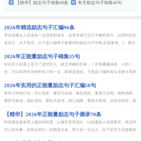
句）
【精华】励志句子锦集68条
有关励志句子锦集46句
2026年精选励志句子汇编96条
学会高傲女人应该有一点清高的资本，这资本源于自己不懈的努力，记得时刻充
实自己，永不放弃。以下是小编帮大家整理的励志句子96条,欢迎参考。1、要在
不忘记自己的同时记得别人，在不贬低自己的同时抬高别人。幽...
2026年正能量励志句子锦集35句
站在巨人的肩上是为了超过巨人。缺乏明确的目标，一生将庸庸碌碌。人的一
生，可以有所作为的时机只有一次，那就是现在。下面是小编给各位读者分享的
正能量励志句子35句,仅供参考，大家一起来看看吧。1、一生要走...
2026年实用的正能量励志句子汇编58句
新年之特殊行动：开心地笑，要惊天动地；疯狂地侃，要谈天说地；放情地唱，
要呼天唤地；疯狂地吃，要欢天喜地；踏心地睡，要昏天暗地；信息传情谊，要
谢天谢地。祝你新年快乐！以下是小编整理的正能量励志句子58句...
【精华】2026年正能量励志句子摘录70条
时间真的是世界上最好的跨度，让痛苦变得苍白，让执着的人选择离开，然后经
历人的沧桑，你就会明白一切都是生命，而不是一点点人。以下是关于正能量励
志句子70条,供大家参考借鉴，希望可以帮助到有需要的朋友。1...