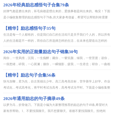
2026年经典励志感悟句子合集79条
好脾气都是磨出来的，坏毛病都是惯出来的，爱挑事都是闲出来的。晚安！下面
是小编收集整理的励志感悟句子79条,供大家参考借鉴，希望可以帮助到有需要
的朋友。1、你为了向别人向世界证明自己而努力拼搏，而一旦你...
【精华】励志感悟句子35句
生活是每一个人都有的，但是我们自己的生活却只是关乎我们个人的，所以所有
人的生活都是不一样的，而你自己所选择怎样的生活，在未来也塑造出怎样的
你。也因此，每个人都是不同的，因为所选择的生活不同。以下是小编...
2026年实用的正能量励志句子锦集30句
阅你，一世风情，沉我，一生痴醉；藏你，一颦笑颜，倾我，一世苦渡；读你，
一痕愁绪，碎我，一心斑澜；撷你，一瞬烟影，疲我，一生牵念；研你，一曲相
思；乱我，一梦徘徊；刻你，一滴情泪，纠我，一生伤怀；求你，一...
【精华】励志句子合集56条
快马加鞭，君为先，自古英雄出少年。高三高考高目标，苦学善学上好学。作业
考试化，考试高考化，将平时考试当高考，高考考试当平时。下面是小编收集整
理的励志句子56条,希望能够帮助到大家。1、在失败时，企求得...
2026年通用励志的句子摘录49条
以梦为马，折骨做刀。下面是小编为大家整理推荐的励志的句子49条,希望对大
家有所帮助。1、不要找我聊天。我不想要聊天。谁都不要找我聊天。拒绝闲