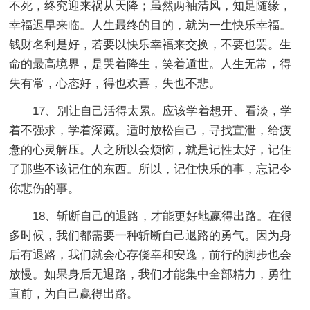
不死，终究迎来祸从天降；虽然两袖清风，知足随缘，
幸福迟早来临。人生最终的目的，就为一生快乐幸福。
钱财名利是好，若要以快乐幸福来交换，不要也罢。生
命的最高境界，是哭着降生，笑着遁世。人生无常，得
失有常，心态好，得也欢喜，失也不悲。
17、别让自己活得太累。应该学着想开、看淡，学
着不强求，学着深藏。适时放松自己，寻找宣泄，给疲
惫的心灵解压。人之所以会烦恼，就是记性太好，记住
了那些不该记住的东西。所以，记住快乐的事，忘记令
你悲伤的事。
18、斩断自己的退路，才能更好地赢得出路。在很
多时候，我们都需要一种斩断自己退路的勇气。因为身
后有退路，我们就会心存侥幸和安逸，前行的脚步也会
放慢。如果身后无退路，我们才能集中全部精力，勇往
直前，为自己赢得出路。