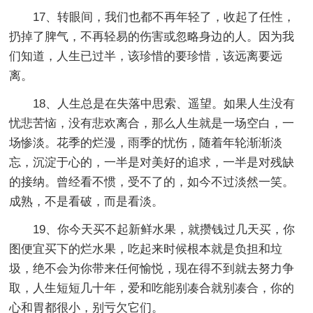
17、转眼间，我们也都不再年轻了，收起了任性，
扔掉了脾气，不再轻易的伤害或忽略身边的人。因为我
们知道，人生已过半，该珍惜的要珍惜，该远离要远
离。
18、人生总是在失落中思索、遥望。如果人生没有
忧悲苦恼，没有悲欢离合，那么人生就是一场空白，一
场惨淡。花季的烂漫，雨季的忧伤，随着年轮渐渐淡
忘，沉淀于心的，一半是对美好的追求，一半是对残缺
的接纳。曾经看不惯，受不了的，如今不过淡然一笑。
成熟，不是看破，而是看淡。
19、你今天买不起新鲜水果，就攒钱过几天买，你
图便宜买下的烂水果，吃起来时候根本就是负担和垃
圾，绝不会为你带来任何愉悦，现在得不到就去努力争
取，人生短短几十年，爱和吃能别凑合就别凑合，你的
心和胃都很小，别亏欠它们。