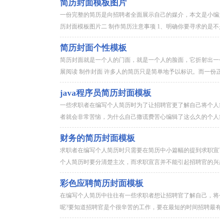
简历封面模板图片
一份完整的简历是向招聘者全面展示自己的媒介，本文是小编
历封面模板图片二 制作简历注意事项 1、明确你要寻求的是不是
简历封面个性模板
简历封面就是一个人的门面，就是一个人的脸面，它折射出一个
展阅读 制作封面 许多人的简历只是简单地予以标识。而一份正规
java程序员简历封面模板
一些求职者在编写个人简历时为了让招聘官更了解自己将个人
者就会非常苦恼，为什么自己撒谎费苦心编辑了这么久的个人简
财务的简历封面模板
求职者在编写个人简历时只需要在简历中小篇幅的提到求职宣
个人简历时要分清楚主次，而求职宣言并不能引起招聘官的兴趣
彩色应聘简历封面模板
在编写个人简历中往往有一些求职者想让招聘官了解自己，将
呢?要知道招聘官是个很辛苦的工作，要在最短的时间招聘最有能