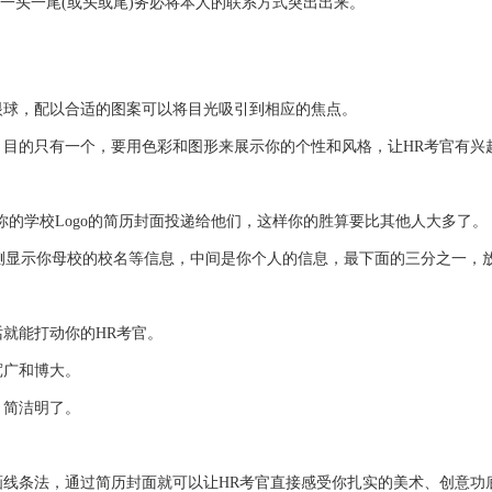
一头一尾(或头或尾)务必将本人的联系方式突出出来。
眼球，配以合适的图案可以将目光吸引到相应的焦点。
目的只有一个，要用色彩和图形来展示你的个性和风格，让HR考官有兴
你的学校Logo的简历封面投递给他们，这样你的胜算要比其他人大多了。
右侧显示你母校的校名等信息，中间是你个人的信息，最下面的三分之一，
就能打动你的HR考官。
宽广和博大。
，简洁明了。
线条法，通过简历封面就可以让HR考官直接感受你扎实的美术、创意功