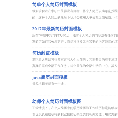
简单个人简历封面模板
很多求职者在求职中显得没有目标，将个人简历以病急乱投医
的，这种个人简历的最后下场只会被用人单位弃之如敝履。作为
2017年最新简历封面模板
所谓“中规中矩”的求职简历，通常个人简历的内容没有任何
道简历如何写效果更好，而是将很多无关紧要的内容随意的填写
简历封皮模板
求职者之所以将很多宣言写入个人简历，其主要目的在于通过
真真的完成全部工作任务，将企业作为全部生活的中心。其实企
java简历封面模板
很多求职者都有一个通...
幼师个人简历封面模板图
正常情况下，在个人简历中的学历经历和工作经历都是能够表
表现以及在校获得的职业技能证书之类的相关文凭，用优秀的学