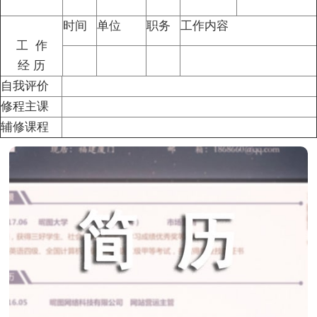
时间
单位
职务
工作内容
工
作
经
历
自我评价
修程
主课
辅修
课程