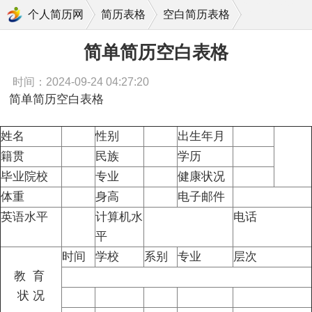
简单简历空白表格
个人简历网
简历表格
空白简历表格
简单简历空白表格
时间：2024-09-24 04:27:20
简单简历空白表格
姓名
性别
出生年月
籍贯
民族
学历
毕业院校
专业
健康状况
体重
身高
电子邮件
英语水平
计算机水
电话
平
时间
学校
系别
专业
层次
教
育
状
况