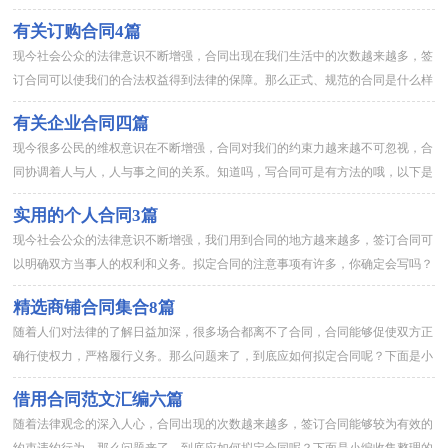
供大家参考借鉴，希望可以帮助到有需要的朋友。撤资协议书 篇1...
有关订购合同4篇
现今社会公众的法律意识不断增强，合同出现在我们生活中的次数越来越多，签
订合同可以使我们的合法权益得到法律的保障。那么正式、规范的合同是什么样
的呢？以下是小编精心整理的订购合同4篇，希望对大家有所帮助。...
有关企业合同四篇
现今很多公民的维权意识在不断增强，合同对我们的约束力越来越不可忽视，合
同协调着人与人，人与事之间的关系。知道吗，写合同可是有方法的哦，以下是
小编精心整理的企业合同4篇，仅供参考，大家一起来看看吧。企业...
实用的个人合同3篇
现今社会公众的法律意识不断增强，我们用到合同的地方越来越多，签订合同可
以明确双方当事人的权利和义务。拟定合同的注意事项有许多，你确定会写吗？
以下是小编帮大家整理的个人合同4篇，希望能够帮助到大家。个人...
精选商铺合同集合8篇
随着人们对法律的了解日益加深，很多场合都离不了合同，合同能够促使双方正
确行使权力，严格履行义务。那么问题来了，到底应如何拟定合同呢？下面是小
编收集整理的商铺合同9篇，希望能够帮助到大家。商铺合同 篇1...
借用合同范文汇编六篇
随着法律观念的深入人心，合同出现的次数越来越多，签订合同能够较为有效的
约束违约行为。那么问题来了，到底应如何拟定合同呢？下面是小编收集整理的