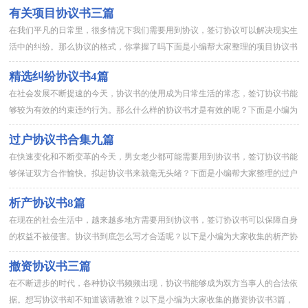
有关项目协议书三篇
在我们平凡的日常里，很多情况下我们需要用到协议，签订协议可以解决现实生
活中的纠纷。那么协议的格式，你掌握了吗下面是小编帮大家整理的项目协议书
3篇，欢迎大家借鉴与参考，希望对大家有所帮助。项目协议书 篇...
精选纠纷协议书4篇
在社会发展不断提速的今天，协议书的使用成为日常生活的常态，签订协议书能
够较为有效的约束违约行为。那么什么样的协议书才是有效的呢？下面是小编为
大家收集的纠纷协议书4篇，欢迎阅读，希望大家能够喜欢。纠纷协...
过户协议书合集九篇
在快速变化和不断变革的今天，男女老少都可能需要用到协议书，签订协议书能
够保证双方合作愉快。拟起协议书来就毫无头绪？下面是小编帮大家整理的过户
协议书9篇，供大家参考借鉴，希望可以帮助到有需要的朋友。过户...
析产协议书8篇
在现在的社会生活中，越来越多地方需要用到协议书，签订协议书可以保障自身
的权益不被侵害。协议书到底怎么写才合适呢？以下是小编为大家收集的析产协
议书8篇，仅供参考，希望能够帮助到大家。析产协议书 篇1男方...
撤资协议书三篇
在不断进步的时代，各种协议书频频出现，协议书能够成为双方当事人的合法依
据。想写协议书却不知道该请教谁？以下是小编为大家收集的撤资协议书3篇，