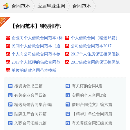
合同范本
应届毕业生网
合同范本
【合同范本】特别推荐:
企业向个人借款合同范本+标
个人借款合同（精选16篇）
准版
民间个人借款合同范本（通
公司借款合同范本2017
用10篇）
个人向公司借款合同范本参
2017个人住房保证担保借款
考
2017个人抵押的借款合同范
合同范本
2017借款合同的保证担保范
本标准版
单位的借款合同范本模板
本下载
撤资协议书三篇
有关订购合同4篇
有关企业合同四篇
实用的个人合同3篇
精选商铺合同集合8篇
借用合同范文汇编六篇
贴牌生产合同四篇
【精华】单位合同四篇
入职合同汇编九篇
有关养殖合同汇编10篇