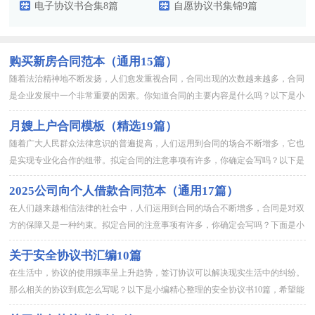
电子协议书合集8篇
自愿协议书集锦9篇
购买新房合同范本（通用15篇）
随着法治精神地不断发扬，人们愈发重视合同，合同出现的次数越来越多，合同
是企业发展中一个非常重要的因素。你知道合同的主要内容是什么吗？以下是小
编精心整理的购买新房合同范本，欢迎阅读与收藏。 购买新房合...
月嫂上户合同模板（精选19篇）
随着广大人民群众法律意识的普遍提高，人们运用到合同的场合不断增多，它也
是实现专业化合作的纽带。拟定合同的注意事项有许多，你确定会写吗？以下是
小编精心整理的月嫂上户合同模板，仅供参考，希望能够帮助到大家...
2025公司向个人借款合同范本（通用17篇）
在人们越来越相信法律的社会中，人们运用到合同的场合不断增多，合同是对双
方的保障又是一种约束。拟定合同的注意事项有许多，你确定会写吗？下面是小
编精心整理的2025公司向个人借款合同范本，欢迎大家借鉴与参考，...
关于安全协议书汇编10篇
在生活中，协议的使用频率呈上升趋势，签订协议可以解决现实生活中的纠纷。
那么相关的协议到底怎么写呢？以下是小编精心整理的安全协议书10篇，希望能
够帮助到大家。安全协议书 篇1甲方：幼儿园乙方：XXXXX...