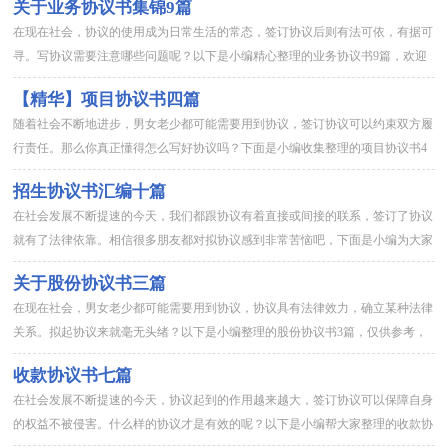
关于业务协议书集锦9篇
在现在社会，协议的使用成为日常生活的常态，签订协议后则有法可依，有据可
寻。写协议需要注意哪些问题呢？以下是小编精心整理的业务协议书9篇，欢迎
阅读与收藏。业务协议书 篇1甲方：_____________...
【精华】项目协议书四篇
随着社会不断地进步，男女老少都可能需要用到协议，签订协议可以约束双方履
行责任。那么你真正懂得怎么写好协议吗？下面是小编收集整理的项目协议书4
篇，欢迎大家分享。项目协议书 篇1甲方：_________乙...
招生协议书汇编十篇
在社会发展不断提速的今天，我们都跟协议有着直接或间接的联系，签订了协议
就有了法律依靠。相信很多朋友都对拟协议感到非常苦恼吧，下面是小编为大家
收集的招生协议书10篇，仅供参考，大家一起来看看吧。招生协议...
关于股份协议书三篇
在现在社会，男女老少都可能需要用到协议，协议具有法律效力，确立某种法律
关系。拟起协议来就毫无头绪？以下是小编整理的股份协议书3篇，仅供参考，
大家一起来看看吧。股份协议书 篇1甲方：地址：电话：乙方：地...
收款协议书七篇
在社会发展不断提速的今天，协议起到的作用越来越大，签订协议可以保障自身
的权益不被侵害。什么样的协议才是有效的呢？以下是小编帮大家整理的收款协
议书7篇，欢迎阅读，希望大家能够喜欢。收款协议书 篇1保证人...