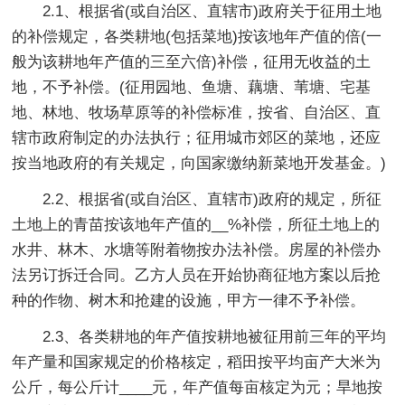
2.1、根据省(或自治区、直辖市)政府关于征用土地
的补偿规定，各类耕地(包括菜地)按该地年产值的倍(一
般为该耕地年产值的三至六倍)补偿，征用无收益的土
地，不予补偿。(征用园地、鱼塘、藕塘、苇塘、宅基
地、林地、牧场草原等的补偿标准，按省、自治区、直
辖市政府制定的办法执行；征用城市郊区的菜地，还应
按当地政府的有关规定，向国家缴纳新菜地开发基金。)
2.2、根据省(或自治区、直辖市)政府的规定，所征
土地上的青苗按该地年产值的__%补偿，所征土地上的
水井、林木、水塘等附着物按办法补偿。房屋的补偿办
法另订拆迁合同。乙方人员在开始协商征地方案以后抢
种的作物、树木和抢建的设施，甲方一律不予补偿。
2.3、各类耕地的年产值按耕地被征用前三年的平均
年产量和国家规定的价格核定，稻田按平均亩产大米为
公斤，每公斤计____元，年产值每亩核定为元；旱地按