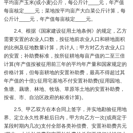
平均亩产玉米(或小麦)公斤，每公斤计____元，年产值
每亩核定____元；菜地按平均亩产大白菜公斤计算，每
公斤计____元，年产值每亩核定____元。
2.4、根据《国家建设征用土地条例》的规定，乙方
需要安置的农业人口数，按征地前农业人口和耕地面积
的比例及征地数量计算，共计人；甲方对乙方农业人口
的安置；补助费标准，按所征耕地每亩产值的二至三倍
计算(年产值按被征用前三年的平均年产量和国家规定的
价格计算，但每亩耕地的安置补助费，最高不得超过其
年产值的十倍);征用宅基地不付安置补助费(征用园地、
鱼塘、藕塘、林地、牧场、草原等土地的安置补助费，
按省、市、自治区政府的标准计算)。
2.5、甲乙双方在本合同上签字，并实地勘验征用地
界、定立永久性界桩后日内，甲方向乙方一次(或商定于
某段时期内几次)支付全部各类补偿费、安置补助费共元