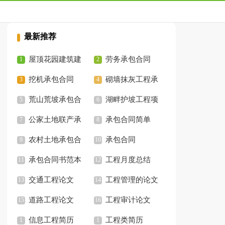
最新推荐
屋顶花园建筑建
劳务承包合同
设施工承包合同
挖机承包合同
砌墙抹灰工程承
荒山荒坡承包合
包合同
湖畔护坡工程项
同
公家土地联产承
目承包合同
承包合同简单
包合同
农村土地承包合
承包合同
同
承包合同书范本
工程月度总结
交通工程论文
工程管理的论文
道路工程论文
工程审计论文
信息工程简历
工程类简历