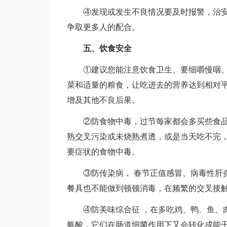
④发现或发生不良情况要及时报警，治安
争取更多人的配合。
五、饮食安全
①建议您能注意饮食卫生、要细嚼慢咽、
菜和适量的粮食，让吃进去的营养达到相对
增及其他不良后果。
②防食物中毒，过节每家都会多买些食品
熟交叉污染或未烧熟煮透，或是当天吃不完
要症状的食物中毒。
③防传染病， 春节正值感冒、病毒性肝炎
餐具也不能做到顿顿消毒，在频繁的交叉接
④防美味综合征 ，在多吃鸡、鸭、鱼、肉
氨酸，它们在肠道细菌作用下又会转化成能干