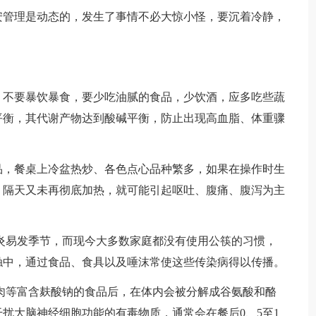
管理是动态的，发生了事情不必大惊小怪，要沉着冷静，
不要暴饮暴食，要少吃油腻的食品，少饮酒，应多吃些蔬
平衡，其代谢产物达到酸碱平衡，防止出现高血脂、体重骤
，餐桌上冷盆热炒、各色点心品种繁多，如果在操作时生
，隔天又未再彻底加热，就可能引起呕吐、腹痛、腹泻为主
易发季节，而现今大多数家庭都没有使用公筷的习惯，
触中，通过食品、食具以及唾沫常使这些传染病得以传播。
等富含麸酸钠的食品后，在体内会被分解成谷氨酸和酪
扰大脑神经细胞功能的有毒物质，通常会在餐后0、5至1