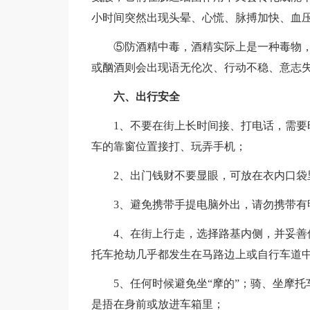
小时间突然出现头晕、心慌、脉搏加快、血
⑤防酒精中毒，酒精实际上是一种毒物，
或酗酒则会出现语无伦次、行动不稳、意志失
六、出行安全
1、不要在街上长时间接、打电话，需要时
车的靠窗位置接打、玩弄手机；
2、出门钱财不要显眼，可放在衣内口袋
3、避免携带手提电脑外出，请勿携带有
4、在街上行走，选择路基内侧，并妥善保
托车抢劫几乎都发生在马路边上或自行车道
5、任何时候避免坐“摩的”；骑、坐摩托
是捂在身前或放进车箱里；