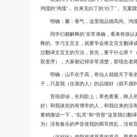
鸿儒的‘鸿儒’， 往来无白丁的‘白丁’， 无案牍
明确：馨：香气，这里指品德高尚。鸿儒
同学们都解释的`非常准确，看来有很认真
释的。学习文言文，就要学会将文言文翻译
过翻译文言文的方法，首先，要干什么呀？
双变序），大家都记得非常清楚，那现在老
明确：山不在于高，有仙人就能天下有名
子，只是我（住屋的人）的品德好（就不感
苔痕碧绿，长到阶上；草色青葱，映入帘
好）和我谈笑的有博学的人，和我往来的没
要稍微说一下，“乱耳”和“劳形”这里我们
为）没有奏乐的声音使我的两耳扰乱，没有
（这好比）南阳有诸葛亮的草庐，西蜀有扬