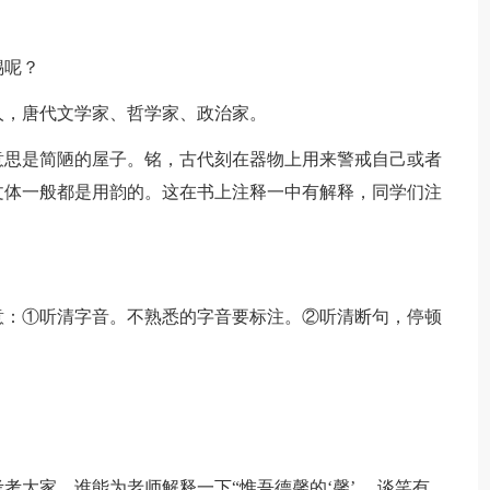
锡呢？
，唐代文学家、哲学家、政治家。
思是简陋的屋子。铭，古代刻在器物上用来警戒自己或者
文体一般都是用韵的。这在书上注释一中有解释，同学们注
：①听清字音。不熟悉的字音要标注。②听清断句，停顿
家。谁能为老师解释一下“惟吾德馨的‘馨’， 谈笑有