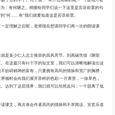
译为：有何陋之。稍微给同学们说一下这里是宾语前置的句
看到“何……有”我们就要知道这是宾语前置。
一定理解之后呢，老师现在想请同学们再一次的朗读课
就是多少仁人志士推崇的高风亮节。刘禹锡凭借《陋室
。在这篇只有81个字的短文里，我们可以清晰地解读出这
绝不妨碍精神的富有，只要拥有高尚的情操和宽广的胸襟，
界顿时会向我们展开异样的色彩:一片青苔，一抹草色，
味。达到了这层境界，我们就可以坦然反问：一个脱离了低
读课文，再次体会作者高尚的情操和不求闻达、安贫乐道