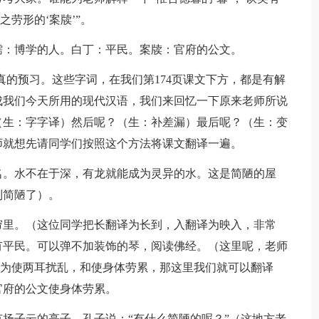
之劳形的‘案牍’”。
：博学的人。白丁：平民。案牍：官府的公文。
的预习。这些字词，在我们第174页课文下方，都是有解
成我们今天所用的现代汉语，我们来回忆一下原来老师所说
（生：字字译）然后呢？（生：补差漏）最后呢？（生：变
师就想先请同学们按照这个方法将课文翻译一遍。
。水不在于深，有龙就能成为灵异的水。这是简陋的屋
到简陋了）。
里。（这位同学把长翻译为长到，入翻译为映入，非常
有平民。可以弹不加装饰的琴，阅读佛经。（这里呢，老师
翻译为使两耳扰乱，和使身体劳累，那这里我们就可以翻译
官府的公文使身体劳累。
子云的亭子。孔子说：“有什么简陋的呢？”（这地方老