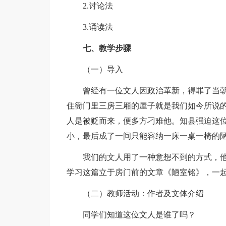
2.讨论法
3.诵读法
七、教学步骤
（一）导入
曾经有一位文人因政治革新，得罪了当朝
住衙门里三房三厢的屋子就是我们如今所说
人是被贬而来，便多方刁难他。知县强迫这
小，最后成了一间只能容纳一床一桌一椅的
我们的文人用了一种意想不到的方式，他
学习这篇立于房门前的文章《陋室铭》，一起
（二）教师活动：作者及文体介绍
同学们知道这位文人是谁了吗？