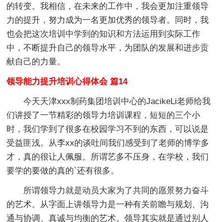
的转变。我相信，在未来的工作中，我会更加注重领导
力的提升，努力成为一名更加优秀的领导者。同时，我
也会把这次培训中学到的知识和方法运用到实际工作
中，不断提升自己的领导水平，为团队的发展和进步贡
献自己的力量。
领导能力提升培训心得体会 篇14
今天天津xxx制药集团培训中心的JacikeLi老师给我
们讲授了一节精彩的领导力培训课程，短短的三个小
时，我们学到了很多在校园学习不到的东西，可以说是
受益匪浅。从李xx的谈吐间我们感受到了老师的博学多
才，真的很让人佩服。所谓艺多不压身，在学校，我们
要学的要做的真的`还有很多。
所谓领导力就是动员大家为了共同的愿景努力奋斗
的艺术。从字面上讲领导力是一种有关前瞻与规划、沟
通与协调、真诚与均衡的艺术。领导其实就是通过别人