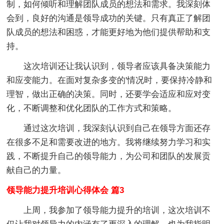
制，如何倾听和理解团队成员的想法和需求。我深刻体
会到，良好的沟通是领导成功的关键。只有真正了解团
队成员的想法和困惑，才能更好地为他们提供帮助和支
持。
这次培训还让我认识到，领导者应该具备决策能力
和应变能力。在面对复杂多变的'情况时，要保持冷静和
理智，做出正确的决策。同时，还要学会适应和应对变
化，不断调整和优化团队的工作方式和策略。
通过这次培训，我深刻认识到自己在领导方面还存
在很多不足和需要改进的地方。我将继续努力学习和实
践，不断提升自己的领导能力，为公司和团队的发展贡
献自己的力量。
领导能力提升培训心得体会 篇3
上周，我参加了领导能力提升的培训，这次培训不