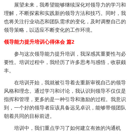
展望未来，我希望能够继续深化对领导力的学习和
理解，不断探索和实践新的领导方法和技巧。同时，我
也将关注行业动态和团队需求的变化，及时调整自己的
领导策略，以适应不断变化的工作环境。
领导能力提升培训心得体会 篇2
参与这次领导能力提升培训，我深感其重要性与必
要性。培训过程中，我经历了许多思考与感悟，收获颇
丰。
在培训开始，我就被引导着去重新审视自己的领导
风格和理念。通过学习和讨论，我认识到领导不仅仅是
指挥和管理，更多的是一种引导和激励的过程。我意识
到，一个好的领导者应该具备远见卓识，能够带领团队
朝着共同的目标前进。
培训中，我们重点学习了如何建立有效的沟通机