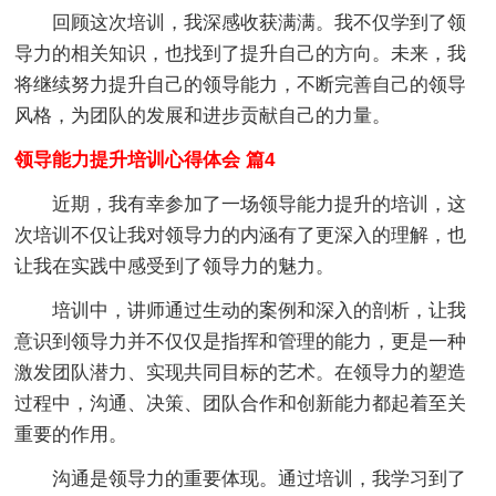
回顾这次培训，我深感收获满满。我不仅学到了领
导力的相关知识，也找到了提升自己的方向。未来，我
将继续努力提升自己的领导能力，不断完善自己的领导
风格，为团队的发展和进步贡献自己的力量。
领导能力提升培训心得体会 篇4
近期，我有幸参加了一场领导能力提升的培训，这
次培训不仅让我对领导力的内涵有了更深入的理解，也
让我在实践中感受到了领导力的魅力。
培训中，讲师通过生动的案例和深入的剖析，让我
意识到领导力并不仅仅是指挥和管理的能力，更是一种
激发团队潜力、实现共同目标的艺术。在领导力的塑造
过程中，沟通、决策、团队合作和创新能力都起着至关
重要的作用。
沟通是领导力的重要体现。通过培训，我学习到了