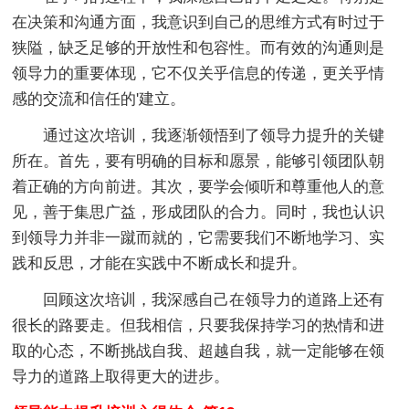
在决策和沟通方面，我意识到自己的思维方式有时过于
狭隘，缺乏足够的开放性和包容性。而有效的沟通则是
领导力的重要体现，它不仅关乎信息的传递，更关乎情
感的交流和信任的'建立。
通过这次培训，我逐渐领悟到了领导力提升的关键
所在。首先，要有明确的目标和愿景，能够引领团队朝
着正确的方向前进。其次，要学会倾听和尊重他人的意
见，善于集思广益，形成团队的合力。同时，我也认识
到领导力并非一蹴而就的，它需要我们不断地学习、实
践和反思，才能在实践中不断成长和提升。
回顾这次培训，我深感自己在领导力的道路上还有
很长的路要走。但我相信，只要我保持学习的热情和进
取的心态，不断挑战自我、超越自我，就一定能够在领
导力的道路上取得更大的进步。