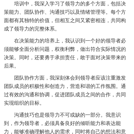
培训中，我深入学习了领导力的多个方面，包括决
策能力、团队协作、沟通技巧以及情绪管理等。每个方
面都有其独特的价值，但相互之间又紧密相连，共同构
成了领导力的完整体系。
在决策能力的培养上，我认识到一个好的领导者必
须能够全面分析问题，权衡利弊，做出符合实际情况的
决策。同时，还要勇于承担责任，敢于面对决策带来的
后果。
团队协作方面，我深刻体会到领导者应该注重激发
团队成员的积极性和创造力，营造和谐的工作氛围。通
过有效的沟通和协调，促进团队成员之间的合作，共同
实现组织的目标。
沟通技巧也是领导力不可或缺的一部分。我意识
到，作为领导者，必须具备良好的倾听能力和表达能
力，能够准确理解他人的需求，同时将自己的想法和意