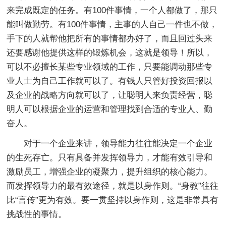
来完成既定的任务。有100件事情，一个人都做了，那只
能叫做勤劳。有100件事情，主事的人自己一件也不做，
手下的人就帮他把所有的事情都办好了，而且回过头来
还要感谢他提供这样的锻炼机会，这就是领导！所以，
可以不必擅长某些专业领域的工作，只要能调动那些专
业人士为自己工作就可以了。有钱人只管好投资回报以
及企业的战略方向就可以了，让聪明人来负责经营，聪
明人可以根据企业的运营和管理找到合适的专业人、勤
奋人。
对于一个企业来讲，领导能力往往能决定一个企业
的生死存亡。只有具备并发挥领导力，才能有效引导和
激励员工，增强企业的凝聚力，提升组织的核心能力。
而发挥领导力的最有效途径，就是以身作则。“身教”往往
比“言传”更为有效。要一贯坚持以身作则，这是非常具有
挑战性的事情。