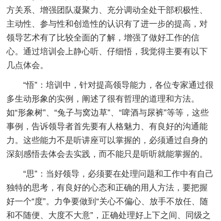
方关系、增强团队凝聚力、充分调动全处干部积极性、
主动性、参与性和创造性的认识有了进一步的提高，对
领导艺术有了比较全面的了解，增强了做好工作的信
心。通过培训会上静心听、仔细悟，我觉得主要有以下
几点体会。
“悟”：培训中，针对提高领导能力，各位专家通过很
多生动形象的实例，阐述了很有哲理的道理和方法。
如“形象树”、“兔子与窝边草”、“啤酒与尿裤”等等，这些
事例，告诉领导者首先要有人格魅力、有良好的沟通能
力。这些能力不是听讲座可以掌握的，必须通过自身的
深刻感悟去体会去实践，而不能只是听听就能掌握的。
“思”：当好领导，必须要在处理问题和工作中有自己
独特的思考，有良好的心态和正确的用人方法，要把握
好一个“度”。力争要做到“关心不偏心、放手不放任、随
和不随便、大度不大意”，正确处理好上下之间、同级之