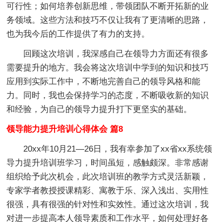
可行性；如何培养创新思维，带领团队不断开拓新的业
务领域。这些方法和技巧不仅让我有了更清晰的思路，
也为我今后的工作提供了有力的支持。
回顾这次培训，我深感自己在领导力方面还有很多
需要提升的地方。我会将这次培训中学到的知识和技巧
应用到实际工作中，不断地完善自己的领导风格和能
力。同时，我也会保持学习的态度，不断吸收新的知识
和经验，为自己的领导力提升打下更坚实的基础。
领导能力提升培训心得体会 篇8
20xx年10月21—26日，我有幸参加了xx省xx系统领
导力提升培训班学习，时间虽短，感触颇深。非常感谢
组织给予此次机会，此次培训班的教学方式灵活新颖，
专家学者教授授课精彩、寓教于乐、深入浅出、实用性
很强，具有很强的针对性和实效性。通过这次培训，我
对进一步提高本人领导素质和工作水平，如何处理好各