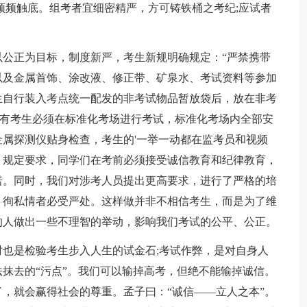
频频触底。组考者宜细密精严，方可铸铁桶之考纪;应试者
正为目标，制度新严，考生新规明确规定：“严禁携带
以及金属首饰、涂改液、修正带、矿泉水、考试资料等参加
生自行装入考点统一配发的非考试物品暂放袋后，放在非考
所有考生必须在标准化考场进行考试，标准化考场内全部安
属探测仪贴身检查，考生的'一举一动都在监考员和视频
》规定要求，同学们在考前必须接受诚信教育和纪律教育，
诺。同时，我们对涉考人员提出更高要求，进行了严格的培
，徇私情者必受严处。这样做并非不相信考生，而是为了维
的人做出一些不理智的举动，影响我们考试的公平、公正。
是检验考生步入人生的试金石;考试作弊，是对自身人
抹去的“污点”。我们可以输掉高考，但绝不能输掉诚信。
，就会赢得社会的尊重。孟子曰：“诚信——立人之本”。