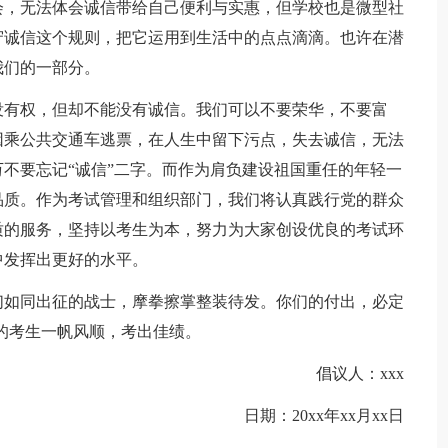
会，无法体会诚信带给自己便利与实惠，但学校也是微型社
守诚信这个规则，把它运用到生活中的点点滴滴。也许在潜
我们的一部分。
有权，但却不能没有诚信。我们可以不要荣华，不要富
因乘公共交通车逃票，在人生中留下污点，失去诚信，无法
不要忘记“诚信”二字。而作为肩负建设祖国重任的年轻一
品质。作为考试管理和组织部门，我们将认真践行党的群众
质的服务，坚持以考生为本，努力为大家创设优良的考试环
中发挥出更好的水平。
如同出征的战士，摩拳擦掌整装待发。你们的付出，必定
的考生一帆风顺，考出佳绩。
倡议人：xxx
日期：20xx年xx月xx日