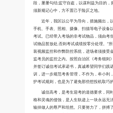
段，屡屡勾结;监守自盗，以谋利益为目的，
须新规记心中，方不置己于险仄之地。
近年，我区以公平为导向，措施频出，以公
手机、手表、照相、摄像、扫描等电子设备
考试。已经带入考场的非考试物品，须由考
试物品暂放处,否则考试成绩按零分处理。”
装视频监控和作弊防控系统，进场者须接受金
监考员的监控之内。按照自治区《考务细则
并签订诚信考试承诺书，真诚希望同学们践
训，进一步规范考务管理，不作为，牟小利
护考试规则，也是为了避免那些想投机取巧
诚信高考，是考生迎考的道德要求，同时也
格和灵魂的侵蚀，是人生轨迹上一块永远无法
输掉做人的尊严和坦然。只要努力了，拼搏了