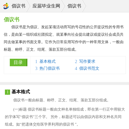
倡议书
应届毕业生网
倡议书
倡议书
倡议书是为倡议、发起某项活动而写的号召性的公开提议性的专用书
信，是由某一组织或社团拟定、就某事向社会提出建议或提议社会成员共
同去做某事的书面文章。它作为日常应用写作中的一种常用文体，一般由
标题、称呼、正文、结尾、落款五部分组成。
1
2
基本格式
写作要求
目录
3
4
热门倡议书
倡议书范文
基本格式
1
倡议书一般由标题、称呼、正文、结尾、落款五部分组成。
(一)标题 倡议书标题一般由文种名单独组成，即在第一行正中用较大
的字体写“倡议书”三个字。 另外，标题还可以由倡议内容和文种名共同
组成。如“把遗体交给医学界利用的倡议书 ”。