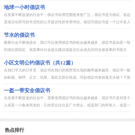
书感到非常苦恼吧，下面是小编精心整理的做文明游客倡议书，欢迎...
地球一小时倡议书
在发展不断提速的社会中，倡议书应用范围愈来愈广泛，倡议书是为倡议、发起
某项活动而写的号召性的公开提议性的专用书信。相信写倡议书是一个让许多人
都头痛的问题，下面是小编收集整理的地球一小时倡议书，欢迎阅读...
节水的倡议书
随着社会不断地进步，我们可以使用倡议书的机会越来越多，倡议书是由某一组
织或社团拟定、就某事向社会提出建议或提议社会成员共同去做某事的书面文
章。那么一般倡议书是怎么写的呢？以下是小编精心整理的节水的倡议...
小区文明公约倡议书（共12篇）
在我们平凡的日常里，倡议书在我们的视野里出现的频率越来越高，倡议书一般
由标题、称呼、正文、结尾、落款五部分组成。写起倡议书来就毫无头绪？下面
是小编帮大家整理的小区文明公约倡议书，希望能够帮助到大家。小...
一盔一带安全倡议书
在发展不断提速的社会中，需要使用倡议书的场合越来越多，倡议书不是对某个
人或某一小集体而发的，它的受众往往是广大群众，或是部门的所有人，或是一
个地区的所有人，甚至是全国人民。如何写一份恰当的倡议书呢？以...
热点排行