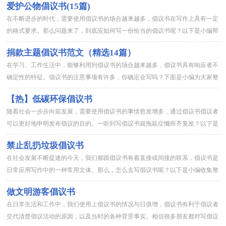
爱护公物倡议书(15篇)
在不断进步的时代，需要使用倡议书的场合越来越多，倡议书在写作上具有一定
的格式要求。那么问题来了，到底应如何写一份恰当的倡议书呢？以下是小编帮
大家整理的爱护公物倡议书，仅供参考，欢迎大家阅读。爱护公物倡...
捐款主题倡议书范文（精选14篇）
在学习、工作生活中，能够利用到倡议书的场合越来越多，倡议书具有响应者不
确定性的特征。倡议书的注意事项有许多，你确定会写吗？下面是小编为大家整
理的捐款主题倡议书范文，欢迎大家分享。捐款主题倡议书 1尊敬...
【热】低碳环保倡议书
随着社会一步步向前发展，需要使用倡议书的事情愈发增多，通过倡议书倡议者
可以更好地申明发布倡议的目的。一听到写倡议书就拖延症懒癌齐复发？以下是
小编整理的低碳环保倡议书，希望对大家有所帮助。低碳环保倡议书...
禁止乱扔垃圾倡议书
在社会发展不断提速的今天，我们都跟倡议书有着直接或间接的联系，倡议书是
日常应用写作中的一种常用文体。那么，怎么去写倡议书呢？以下是小编收集整
理的禁止乱扔垃圾倡议书，欢迎阅读，希望大家能够喜欢。禁止乱扔...
做文明游客倡议书
在日常生活和工作中，我们使用上倡议书的情况与日俱增，倡议书有利于倡议者
交代清楚倡议活动的原因，以及当时的各种背景事实。相信很多朋友都对写倡议