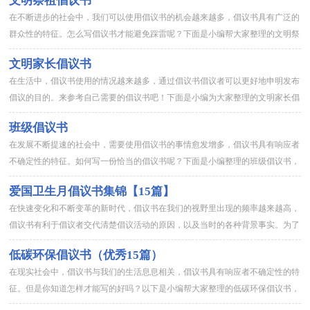
文明祭祖倡议书
在不断进步的社会中，我们可以使用倡议书的机会越来越多，倡议书具有广泛的
群众性的特征。怎么写倡议书才能避免踩雷呢？下面是小编帮大家整理的文明祭
祖倡议书，希望对大家有所帮助。文明祭祖倡议书1各会员单位：为...
文明家长倡议书
在生活中，倡议书使用的情况越来越多，通过倡议书倡议者可以更好地申明发布
倡议的目的。来参考自己需要的倡议书吧！下面是小编为大家整理的文明家长倡
议书，欢迎阅读与收藏。文明家长倡议书1全市广大妇女姐妹们：文...
班级倡议书
在发展不断提速的社会中，需要使用倡议书的事情愈发增多，倡议书具有响应者
不确定性的特征。如何写一份恰当的倡议书呢？下面是小编整理的班级倡议书，
仅供参考，大家一起来看看吧。班级倡议书1亲爱的同学们：20x...
爱国卫生月倡议书集锦【15篇】
在快速变化和不断变革的新时代，倡议书在我们的视野里出现的频率越来越高，
倡议书有利于倡议者交代清楚倡议活动的原因，以及当时的各种背景事实。为了
让您在写倡议书中更加简单方便，以下是小编为大家整理的爱国卫生...
低碳环保倡议书（优秀15篇）
在现实社会中，倡议书与我们的生活息息相关，倡议书具有响应者不确定性的特
征。但是你知道怎样才能写的好吗？以下是小编帮大家整理的低碳环保倡议书，
仅供参考，大家一起来看看吧。低碳环保倡议书 篇1全体学生:“...