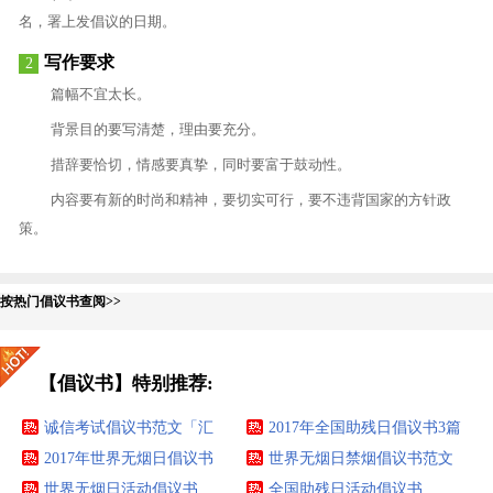
名，署上发倡议的日期。
写作要求
2
篇幅不宜太长。
背景目的要写清楚，理由要充分。
措辞要恰切，情感要真挚，同时要富于鼓动性。
内容要有新的时尚和精神，要切实可行，要不违背国家的方针政
策。
按热门倡议书查阅>>
【倡议书】特别推荐:
诚信考试倡议书范文「汇
2017年全国助残日倡议书3篇
总」
2017年世界无烟日倡议书
世界无烟日禁烟倡议书范文
世界无烟日活动倡议书
全国助残日活动倡议书