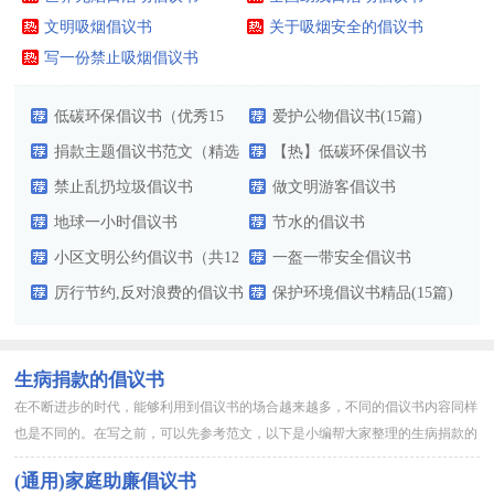
文明吸烟倡议书
关于吸烟安全的倡议书
写一份禁止吸烟倡议书
低碳环保倡议书（优秀15
爱护公物倡议书(15篇)
篇）
捐款主题倡议书范文（精选
【热】低碳环保倡议书
14篇）
禁止乱扔垃圾倡议书
做文明游客倡议书
地球一小时倡议书
节水的倡议书
小区文明公约倡议书（共12
一盔一带安全倡议书
篇）
厉行节约,反对浪费的倡议书
保护环境倡议书精品(15篇)
生病捐款的倡议书
在不断进步的时代，能够利用到倡议书的场合越来越多，不同的倡议书内容同样
也是不同的。在写之前，可以先参考范文，以下是小编帮大家整理的生病捐款的
倡议书，希望对大家有所帮助。生病捐款的倡议书1xx全体师生：...
(通用)家庭助廉倡议书