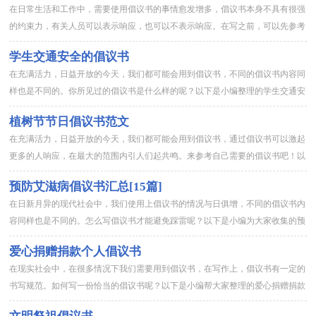
在日常生活和工作中，需要使用倡议书的事情愈发增多，倡议书本身不具有很强
的约束力，有关人员可以表示响应，也可以不表示响应。在写之前，可以先参考
范文，下面是小编为大家收集的家庭助廉倡议书，欢迎阅读与收藏。...
学生交通安全的倡议书
在充满活力，日益开放的今天，我们都可能会用到倡议书，不同的倡议书内容同
样也是不同的。你所见过的倡议书是什么样的呢？以下是小编整理的学生交通安
全的倡议书，供大家参考借鉴，希望可以帮助到有需要的朋友。学生...
植树节节日倡议书范文
在充满活力，日益开放的今天，我们都可能会用到倡议书，通过倡议书可以激起
更多的人响应，在最大的范围内引人们起共鸣。来参考自己需要的倡议书吧！以
下是小编为大家整理的植树节节日倡议书范文，欢迎大家分享。植树...
预防艾滋病倡议书汇总[15篇]
在日新月异的现代社会中，我们使用上倡议书的情况与日俱增，不同的倡议书内
容同样也是不同的。怎么写倡议书才能避免踩雷呢？以下是小编为大家收集的预
防艾滋病倡议书，希望能够帮助到大家。预防艾滋病倡议书1全国的...
爱心捐赠捐款个人倡议书
在现实社会中，在很多情况下我们需要用到倡议书，在写作上，倡议书有一定的
书写规范。如何写一份恰当的倡议书呢？以下是小编帮大家整理的爱心捐赠捐款
个人倡议书，仅供参考，欢迎大家阅读。爱心捐赠捐款个人倡议书1...