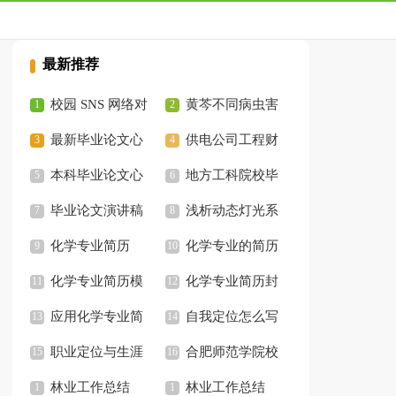
最新推荐
校园 SNS 网络对
黄芩不同病虫害
大学生性格的影响探
最新毕业论文心
的特征、危害及综合
供电公司工程财
析论文
得体会
本科毕业论文心
防治论文
务管理能力的建议毕
地方工科院校毕
得体会
毕业论文演讲稿
业论文
业生质量评价指标的
浅析动态灯光系
化学专业简历
建构的论文
统对幼儿社会行为的
化学专业的简历
化学专业简历模
影响论文
化学专业简历封
板
应用化学专业简
面
自我定位怎么写
历
职业定位与生涯
合肥师范学院校
规划
林业工作总结
徽
林业工作总结