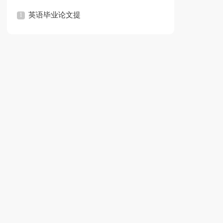
纲
英语毕业论文提
范文
纲