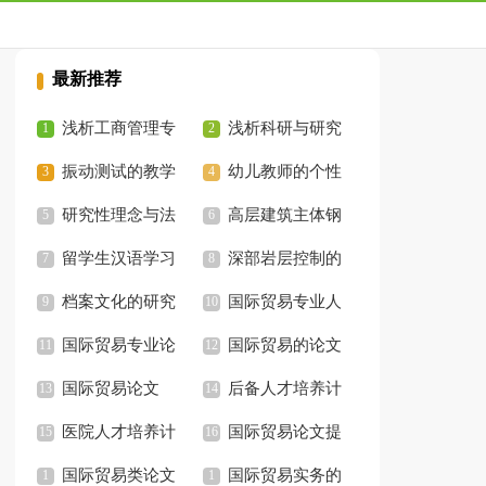
最新推荐
浅析工商管理专
浅析科研与研究
业新型人才培养模式
振动测试的教学
生培养工作对提高本
幼儿教师的个性
改革
实验设计分析
研究性理念与法
科教育质量的重要作
成熟度与其心理健康
高层建筑主体钢
学本科教育模式的创
留学生汉语学习
用
水平的相关研究
结构的施工技能
深部岩层控制的
新
中的汉字思维解析
档案文化的研究
关键层力学模型
国际贸易专业人
国际贸易专业论
才培养模式改革刍议
国际贸易的论文
文
国际贸易论文
后备人才培养计
医院人才培养计
划
国际贸易论文提
划
国际贸易类论文
纲
国际贸易实务的