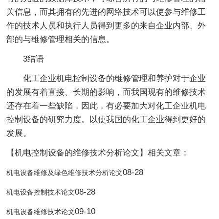
关信息，而其拥有的先进的网络技术可以使参与维修工
作的技术人员和执行人员得到更多的来自企业内部、外
部的与维修管理相关的信息。
3结语
化工企业机电控制设备的维修管理和养护对于企业
的发展有着直接、长期的影响，而我国现有的维修技术
还存在着一些缺陷，因此，有必要加大对化工企业机电
控制设备的研究力度。以使我国的化工企业得到更好的
发展。
【机电控制设备的维修技术分析论文】相关文章：
08-28
机电设备维修及绿色维修技术分析论文
08-28
机电设备控制技术论文
09-10
机电设备维修技术论文