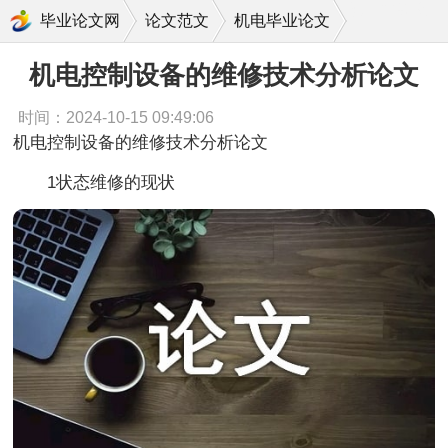
机电控制设备的维修技术分析论文
毕业论文网
论文范文
机电毕业论文
机电控制设备的维修技术分析论文
时间：2024-10-15 09:49:06
机电控制设备的维修技术分析论文
1状态维修的现状