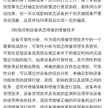
行设备的各个指标或各个部分的打分工作，接下来就要
按照事先已经确定好的权重进行逐层加权，最终得出评
估结果。但一旦出现影响状态设备的个别关键因素严重
劣化现象，这是评估结果就会出现一定的偏差。
2机电控制设备状态维修的维修技术
设备可靠性分析。作为现代维修管理技术中的一个
重要组成部分，可靠性分析与状态维修管理关系密切。
可靠性是指设备或系统在规定条件下和规定时间内完成
预定功能的能力。如果设备的可靠性低，其可用性和使
用效率必然都会降低，维修的频次自然也会增加。可靠
性分析，可以通过对设备的综合分析，来确定影响设备
功能发挥的故障行驶、原因、影响程度以及故障之间的
联系，进而对维修策略和维修方案进行选取。设备寿命
管理技术。设备管理技术及有效的监测和合理评估设备
的使用寿命的技术。该技术能够正确的对设备的运行和
合理维修进行指导，使设备维修效率和使用寿命都得到