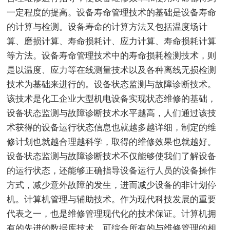
一定程度的提高。设备寿命管理技术的基础是设备寿命
的计算与检测。设备寿命的计算方法又包括温度场计
算、磨损计算、寿命损耗计、应力计算、寿命损耗计算
等方法。设备寿命管理技术中的寿命损耗检测技术，则
是以温度、应力等在线测量技术以及各种离线无损检测
技术为基础来进行的。设备状态监测与故障诊断技术。
该技术是化工企业大型机电设备实现状态维修的基础，
设备状态监测与故障诊断技术水平越高，人们通过该技
术获得的设备运行状态信息也就越多越详细，制定的维
修计划也就越合理越科学，取得的维修效果也就越好。
设备状态监测与故障诊断技术不仅能够使我们了解设备
的运行状态，还能够正确指导设备运行人员的设备操作
方式，减少意外故障的发生，进而减少设备的非计划停
机。计算机管理与辅助技术。作为现代科技发展的重要
代表之一，也是维修管理现代化的技术保证。计算机拥
有的先进的数据库技术，可综合所有的与维修管理的相