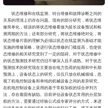
状态维修和在线监测、转台维修和故障诊断之间的
关系的理清上仍存在问题。现有的部分研究，将状态维
修简单化，错误的将状态维修看做为延长设备预试和检
测周期的方法；还有部分研究，将状态维修绝对化，将
状态维修片面的理解为必须以状态在线监测为基础才能
实施的维修策略，使进行状态维修的门槛提高，也使状
态维修的相关研究受到了一定的阻碍。对于状态维修中
的状态预测技术研究仍旧不够深入且不成熟。对于状态
预测技术的研究现在主要放在电力负荷的短期和中长期
预测上，设备状态上的研究，仅仅只放在机械领域，忽
视了机电控制设备和单纯的机械设备之间的差异研究。
在机电控制设备上采用的基于常权加权的综合评判方
法，存在着固有缺陷。目前评估设备状态常用的分层加
权的方法，需要通过经验公式或专家评分的方式，来进