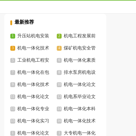
最新推荐
升压站机电安装
机电工程发展前
工程建设探讨论文
机电一体化技术
景探析论文
煤矿机电安全管
论文
工业机电工程安
理论文
机电一体化素质
装特征及技术要求论
机电一体化在包
培养的实践与探索的
排水泵房机电设
文
装工艺的应用论文
机电一体化技术
论文
备要点论文
机电一体化论文
论文
机电一体化论文
题目
机电系毕业论文
机电一体化专业
题目
机电一体化本科
论文
机电一体化实习
论文
机电一体化技术
论文
机电一体化论文
论文
大专机电一体化