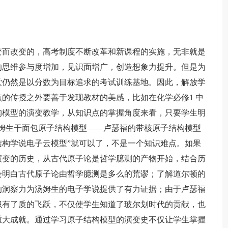
而改变的，高考制度不断改革和新课程的实施，无非就是
的思维参与度增加，见识面增广，创造想象力提升。但是为
堂仍然是以分数为目标追求的考试训练基地。因此，解放学
的传授之外要善于发现教材的美感，比如在化学必修1 中
构模型的演变教学，从知识点的掌握角度来看，只要学生明
姆生干面包原子结构模型——卢瑟福的带核原子结构模型
构学说电子云模型”就可以了，不是一个知识难点。如果
演变的历史，从古代原子论是哲学臆测的产物开始，结合历
会明白古代原子论由哲学臆测是多么的荒谬；了解道尔顿的
的洞察力为汤姆生的电子学说提供了有力证据；由于卢瑟福
识有了质的飞跃，不仅使学生知道了玻尔划时代的贡献，也
重大成就。通过学习原子结构模型的演变史不仅让学生掌握