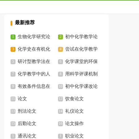
最新推荐
生物化学研究论
初中化学教学论
文
化学史在有机化
文
尝试在化学教学
学教学的作用论文
研讨型教学法在
中渗透人文教育论文
化学课堂的环保
环境化学教学的运用
化学教学中的人
教育论文
用科学评课机制
论文
文文化教育论文
有效条件信息在
促化学高效课堂论文
初中化学课改论
化学教学中的运用论
论文
文
饮食论文
文
刑法论文
礼仪论文
后勤论文
论文操作
通讯论文
职业论文