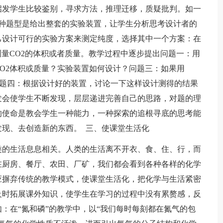
启发学生比较鉴别，寻求方法，推理迁移，质疑批判。如一
：一种题型是给出整套的实验装置，让学生分析思考设计者的
己设计可行的实验方案来测定纯度，选择其中一个方案：在
测量CO2的体积或者质量。教学过程中逐步提出问题一：用
O2体积或质量？实验装置如何设计？问题三：如果用
？问题四：根据设计好的装置，讨论一下这样设计测得的结果
发会使学生不断发现，层层递进完善自己的思路，对题的理
的使命是教会学生一种能力，一种探索的追根寻底的思考能
现、去创造新的东西。 三、使课堂生活化
的生活息息相关。人类的生活离不开衣、食、住、行，而
在厨房、餐厅、农田、厂矿，我们都会看到各种各样的化学
应摒弃传统的教学模式，使课堂生活化，把化学与生活紧密
及时拓展课外知识，使学生在学习的过程中没有累赘感，反
：在“氮和磷”的教学中，以“我们每时每刻都在氮气的包