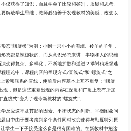
；不仅获得了知识，而且学会了比较和鉴别，质疑和思考。
以要解放学生思维，教师必须善于发现教材的美感，改变以
态“螺旋状”为例：小到一只小小的海螺、羚羊的羊角，
的形态都是螺旋状的。而从意识形态来讲，事物和人的思维
渐演变得复杂、多样化，不断地扩散和递进２悸衬稍凇督逃
程理论中，课程内容的呈现方式?直线式”和“螺旋式”之
辑上紧密联系的直线，使前后内容基本上互不重复；“螺旋
出现，但是这些重复出现的内容在深度和广度上都有所加
“直线式”变为了现今新教材的“螺旋式”。
学反应速率及其影响因素、平衡状态的判断、平衡图象问
些题目中由于要考虑到多个条件同时改变使得与勒夏特列原
，让学生一下子接受这么多是很有困难的。在新教材中把这