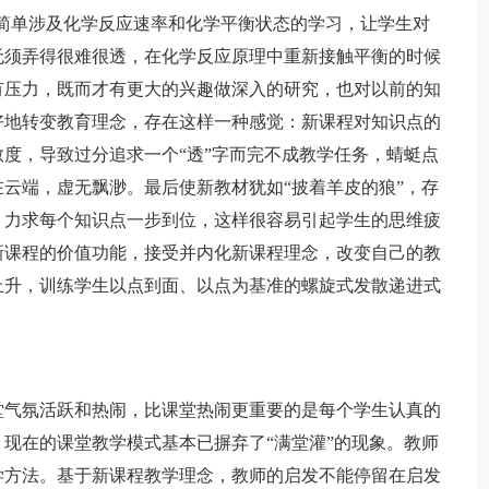
中简单涉及化学反应速率和化学平衡状态的学习，让学生对
无须弄得很难很透，在化学反应原理中重新接触平衡的时候
有压力，既而才有更大的兴趣做深入的研究，也对以前的知
好地转变教育理念，存在这样一种感觉：新课程对知识点的
度，导致过分追求一个“透”字而完不成教学任务，蜻蜓点
云端，虚无飘渺。最后使新教材犹如“披着羊皮的狼”，存
，力求每个知识点一步到位，这样很容易引起学生的思维疲
新课程的价值功能，接受并内化新课程理念，改变自己的教
上升，训练学生以点到面、以点为基准的螺旋式发散递进式
气氛活跃和热闹，比课堂热闹更重要的是每个学生认真的
现在的课堂教学模式基本已摒弃了“满堂灌”的现象。教师
学方法。基于新课程教学理念，教师的启发不能停留在启发