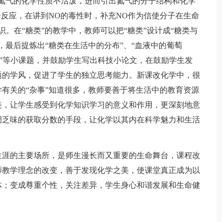
氮气的化学性质不活泼，进而引出氮气的分子结构和化学
个反应，在讲到NO的毒性时，补充NO作为信使分子在生命
。在“糖类”的教学中，教师可以把“糖类”设计成“糖类与
，最后提炼出“糖类在生活中的分布”、“血液中的葡萄
健康”等小课题，并鼓励学生写出科技小论文，在鼓励学生发
题的学风，促进了学生的独立思考能力。新课改化学中，很
有关的“杂事”知道很多，教师要善于将生活中的教育资源
美，让学生感受到化学知识学习的意义和作用，更深刻地意
调乏味的获取分数的手段，让化学以其内在科学魅力和生活
。
涯的主要场所，是师生漫长而又重要的生命舞台，课程改
师教学理念的改变，善于发现化学之美，使课堂真正成为以
体；变成尊重个性，关注差异，学生身心和谐发展和生命健