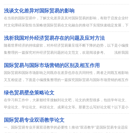
文，欢迎阅读借鉴。 2008年全球金融危机爆发后，欧美市场需求低...
浅谈文化差异对国际贸易的影响
在当前的国际贸易中，了解文化差异及其对国际贸易的影响，有助于启发企业针
对文化障碍采取恰当策略使国际贸易在文化融合的推动下实现快速稳定发展，下
面是小编搜集整理的一篇文化差异对国际贸易影响探究的论文范文，...
浅析我国对外经济贸易存在的问题及应对方法
随着世界经济的持续疲软，对外经济贸易量呈现不断下降的趋势，以下是小编搜
集整理的一篇探究对外经济贸易问题的论文范文，欢迎阅读参考。 浅析我国
对外经济贸易存在的问题及应对方法 篇1 [摘 要]从现阶段发展...
国际贸易与国际市场营销的区别及相互作用
国际贸易和国际市场影响之间既存在差异也存在共同特性，两者之间既互相影响
又互相促进，下面是小编搜集整理的一篇探究国际贸易与国际市场营销的相互作
用的论文范文，供大家阅读参考。一、国际贸易与国际市场营销的区...
绿色贸易壁垒策略论文
在学习和工作中，大家都经常接触到论文吧，论文的类型很多，包括学年论文、
毕业论文、学位论文、科技论文、成果论文等。那要怎么写好论文呢？以下是小
编为大家收集的绿色贸易壁垒策略论文，希望能够帮助到大家。摘要...
国际贸易专业双语教学论文
一、国际贸易专业开展双语教学的必要性 1.推动“双语教学”是国际贸易专业适应