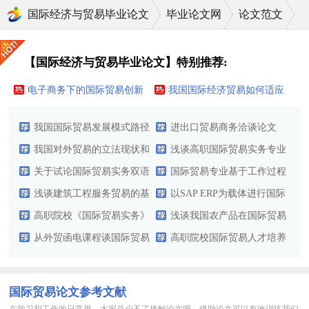
国际经济与贸易毕业论文
毕业论文网
论文范文
国际经济与贸易毕业论文
【国际经济与贸易毕业论文】特别推荐:
电子商务下的国际贸易创新
我国国际经济贸易如何适应
初探
电子商务的发展
我国国际贸易发展模式路径
进出口贸易商务洽谈论文
分析国际贸易毕业论文
我国对外贸易的立法现状和
浅谈高职国际贸易实务专业
完善途径研究的论文
关于试论国际贸易实务双语
顶岗实习教学体系探析的论
国际贸易专业基于工作过程
教学的教育理论论文
浅谈建筑工程服务贸易的基
文
的双语教学模式探讨的论文
以SAP ERP为载体进行国际
本原则分析论文
高职院校《国际贸易实务》
贸易实务教学探讨论文
浅谈我国农产品在国际贸易
课程教学改革初探毕业论文
从外贸函电课程谈国际贸易
的发展及前景国际贸易毕业
高职院校国际贸易人才培养
专业双语教学的思考与建议
论文
模式的论文
的论文
国际贸易论文参考文献
在学习和工作的日常里，大家总少不了接触论文吧，借助论文可以有效训练我们