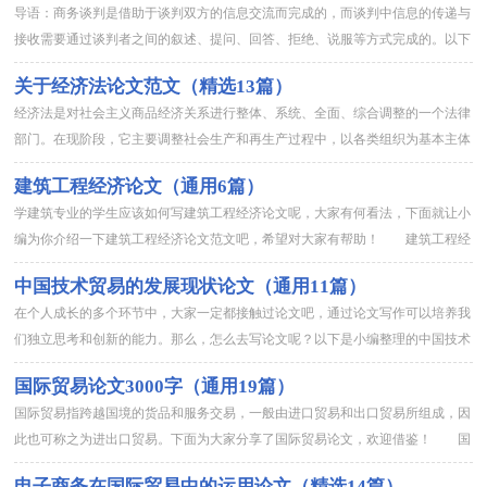
导语：商务谈判是借助于谈判双方的信息交流而完成的，而谈判中信息的传递与
接收需要通过谈判者之间的叙述、提问、回答、拒绝、说服等方式完成的。以下
是小编为大家整理的国际贸易商务谈判论文，欢迎大家阅读与借鉴！...
关于经济法论文范文（精选13篇）
经济法是对社会主义商品经济关系进行整体、系统、全面、综合调整的一个法律
部门。在现阶段，它主要调整社会生产和再生产过程中，以各类组织为基本主体
所参加的经济管理关系和一定范围的经营协调关系。下面小编为大家...
建筑工程经济论文（通用6篇）
学建筑专业的学生应该如何写建筑工程经济论文呢，大家有何看法，下面就让小
编为你介绍一下建筑工程经济论文范文吧，希望对大家有帮助！ 建筑工程经
济论文 篇1 摘要：市场经济背景下，宏观经济发展状况对工程造...
中国技术贸易的发展现状论文（通用11篇）
在个人成长的多个环节中，大家一定都接触过论文吧，通过论文写作可以培养我
们独立思考和创新的能力。那么，怎么去写论文呢？以下是小编整理的中国技术
贸易的发展现状论文（通用11篇），仅供参考，希望能够帮助到大家...
国际贸易论文3000字（通用19篇）
国际贸易指跨越国境的货品和服务交易，一般由进口贸易和出口贸易所组成，因
此也可称之为进出口贸易。下面为大家分享了国际贸易论文，欢迎借鉴！ 国
际贸易论文 篇1 摘要：现如今低碳经济发展十分迅速，这也对国...
电子商务在国际贸易中的运用论文（精选14篇）