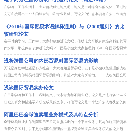
在学习、工作生活中，大家都接触过论文吧，论文是一种综合性的文体，通过论
文可直接看出一个人的综合能力和专业基础。写论文的注意事项有许多，你确定
会写吗？以下是小编为大家整理的电子商务在国际贸易中的运用论文...
《2010年国际贸易术语解释通则》与《2000通则》的比
较研究论文
在平时的学习、工作中，大家都接触过论文吧，借助论文可以有效提高我们的写
作水平。那么你有了解过论文吗？下面是小编为大家整理的《2010年国际贸易术
语解释通则》与《2000通则》的比较研究，欢迎大家借鉴与参考，希...
浅析跨国公司的内部贸易对国际贸易的影响
无论是身处学校还是步入社会，大家都知道贸易吧，以下是小编收集整理的浅析
跨国公司内部贸易对国际贸易的影响，希望对大家有所帮助。 浅析跨国公司
内部贸易对国际贸易的影响 一、前言 跨国公司是指通过对外...
浅谈国际贸易实务论文
在日常学习和工作中，说到论文，大家肯定都不陌生吧，论文是指进行各个学术
领域的研究和描述学术研究成果的文章。相信写论文是一个让许多人都头痛的问
题，以下是小编为大家收集的浅谈国际贸易实务论文，欢迎大家分享...
阿里巴巴全球速卖通业务模式及其特点分析
全球速卖通业务作为阿里巴巴公司重点推出的一个平台业务，其与传统国际贸易
有着众多区别，以下是小编搜集整理的一篇探究全球速卖通业务模式的论文范