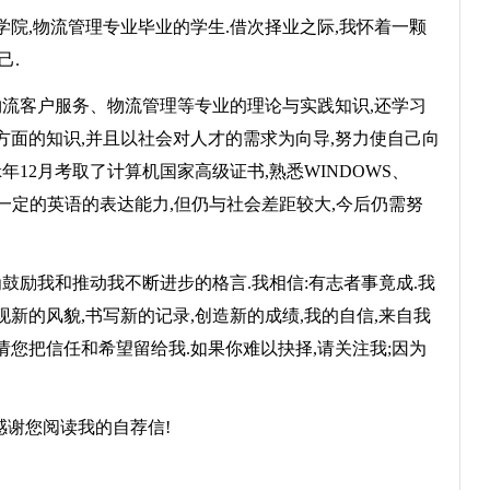
院,物流管理专业毕业的学生.借次择业之际,我怀着一颗
己.
流客户服务、物流管理等专业的理论与实践知识,还学习
面的知识,并且以社会对人才的需求为向导,努力使自己向
x年12月考取了计算机国家高级证书,熟悉WINDOWS、
.有一定的英语的表达能力,但仍与社会差距较大,今后仍需努
励我和推动我不断进步的格言.我相信:有志者事竟成.我
现新的风貌,书写新的记录,创造新的成绩,我的自信,来自我
:请您把信任和希望留给我.如果你难以抉择,请关注我;因为
感谢您阅读我的自荐信!